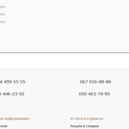
ите
ите
ите
4
499-55-55
067
656-88-88
0
446-23-50
050
463-79-99
ая информация:
Услуги и сервисы:
ании
Акции и скидки