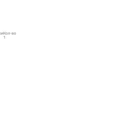
ки
Кол-во
1