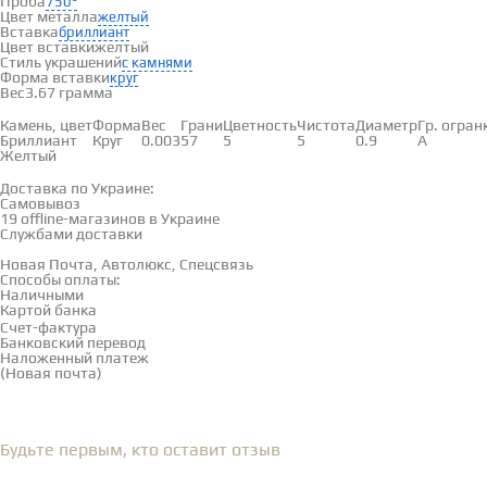
Проба
750°
Цвет металла
желтый
Вставка
бриллиант
Цвет вставки
желтый
Стиль украшений
с камнями
Форма вставки
круг
Вес
3.67 грамма
Вставки
Камень, цвет
Форма
Вес
Грани
Цветность
Чистота
Диаметр
Гр. огран
Бриллиант
Круг
0.003
57
5
5
0.9
А
Желтый
Доставка и оплата
Доставка по Украине:
Самовывоз
Смотреть на карте →
19 offline-магазинов в Украине
Службами доставки
Новая Почта, Автолюкс, Спецсвязь
Способы оплаты:
Наличными
Картой банка
Счет-фактура
Банковский перевод
Наложенный платеж
(Новая почта)
Отзывы
(0)
Будьте первым, кто оставит отзыв