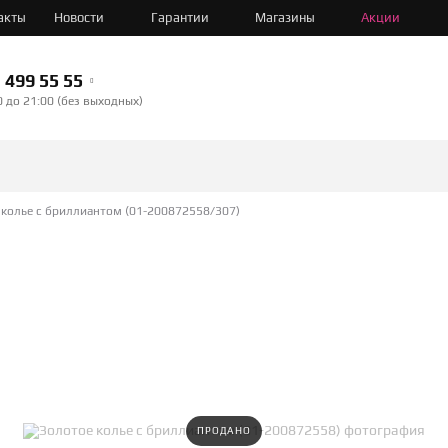
акты
Новости
Гарантии
Магазины
Акции
499 55 55
0 до 21:00 (без выходных)
 колье с бриллиантом (01-200872558/307)
ПРОДАНО