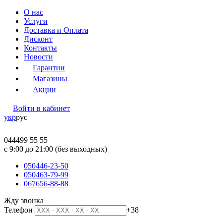
О нас
Услуги
Доставка и Оплата
Дисконт
Контакты
Новости
Гарантии
Магазины
Акции
Войти в кабинет
укр
рус
044
499 55 55
c 9:00 до 21:00 (без выходных)
050
446-23-50
050
463-79-99
067
656-88-88
Жду звонка
Телефон
+38