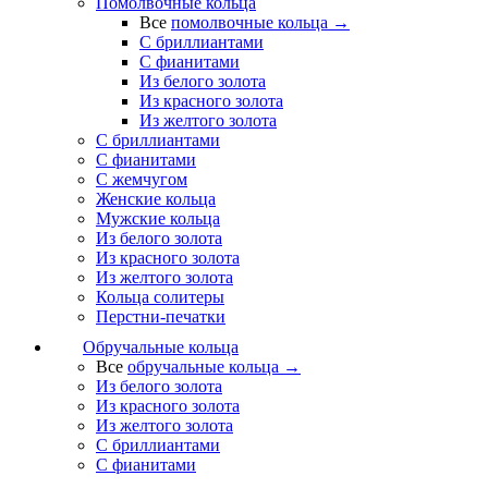
Помолвочные кольца
Все
помолвочные кольца →
С бриллиантами
С фианитами
Из белого золота
Из красного золота
Из желтого золота
С бриллиантами
С фианитами
С жемчугом
Женские кольца
Мужские кольца
Из белого золота
Из красного золота
Из желтого золота
Кольца солитеры
Перстни-печатки
Обручальные кольца
Все
обручальные кольца →
Из белого золота
Из красного золота
Из желтого золота
С бриллиантами
С фианитами