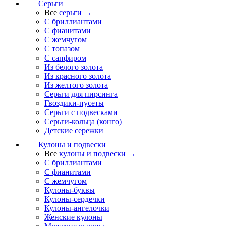
Серьги
Все
серьги →
С бриллиантами
С фианитами
С жемчугом
С топазом
С сапфиром
Из белого золота
Из красного золота
Из желтого золота
Серьги для пирсинга
Гвоздики-пусеты
Серьги с подвесками
Серьги-кольца (конго)
Детские сережки
Кулоны и подвески
Все
кулоны и подвески →
С бриллиантами
С фианитами
С жемчугом
Кулоны-буквы
Кулоны-сердечки
Кулоны-ангелочки
Женские кулоны