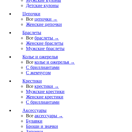
Мужские кулоны
Детские кулоны
Цепочки
Все
цепочки →
Женские цепочки
Браслеты
Все
браслеты →
Женские браслеты
Мужские браслеты
Колье и ожерелья
Все
колье и ожерелья →
С бриллиантами
С жемчугом
Крестики
Все
крестики →
Мужские крестики
Женские крестики
С бриллиантами
Аксессуары
Все
аксессуары →
Булавки
Броши и значки
Запонки