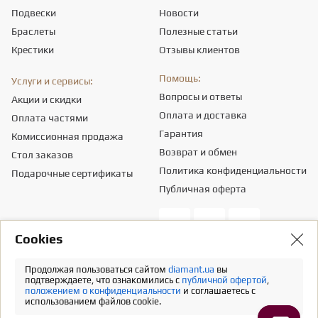
Подвески
Новости
Браслеты
Полезные статьи
Крестики
Отзывы клиентов
Помощь:
Услуги и сервисы:
Вопросы и ответы
Акции и скидки
Оплата и доставка
Оплата частями
Гарантия
Комиссионная продажа
Возврат и обмен
Стол заказов
Политика конфиденциальности
Подарочные сертификаты
Публичная оферта
Сookies
Общество с ограниченной ответственностью «ПРИКРАСИ СВІТУ».
Местонахождение - 03151, г. Киев, ул. Смелянская, 8,
info@diamant.ua
,
Продолжая пользоваться сайтом
diamant.ua
вы
идентификационный код согласно ЕГР - 43665334.
подтверждаете, что ознакомились с
публичной офертой
,
положением о конфиденциальности
и соглашаетесь с
Информация о стоимости доставки содержится в разделе «Оплата и
использованием файлов cookie.
доставка». В расчет стоимости товаров налогов не включено