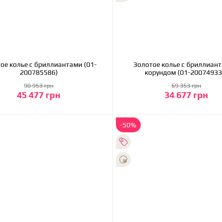
антами (01-
Золотое колье с бриллиант
200785586)
корундом (01-20074933
90 953 грн
69 353 грн
45 477 грн
34 677 грн
В корзину
В корзину
-50%