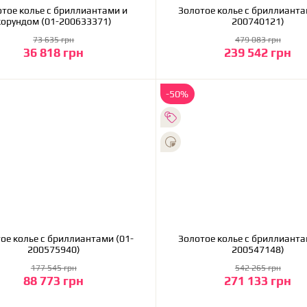
тое колье с бриллиантами и
Золотое колье с бриллиантами (01-
корундом (01-200633371)
200740121)
73 635 грн
479 083 грн
36 818 грн
239 542 грн
В корзину
В корзину
-50%
антами (01-
Золотое колье с бриллиантами (01-
200575940)
200547148)
177 545 грн
542 265 грн
88 773 грн
271 133 грн
В корзину
В корзину