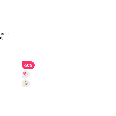
ами и
8)
-50%