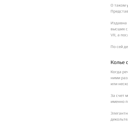
О таком 
Представ
Издавна 
высших с
VII, а по
По сей д
Колье 
Когда ре
ними раз
или неск
За счет 
именно п
Элегантн
декольте