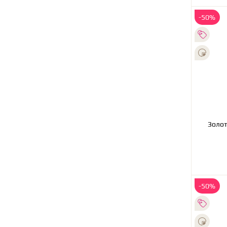
-50%
Золотое колье с брилли
-50%