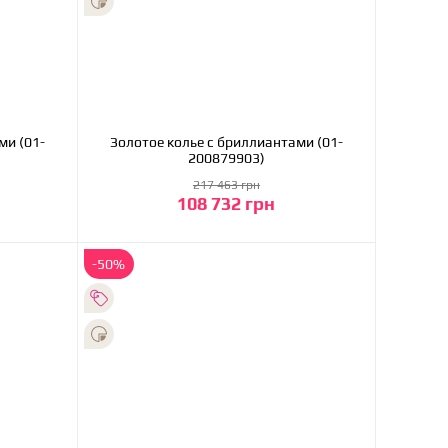
ми (01-
Золотое колье с бриллиантами (01-
200879903)
217 463 грн
108 732 грн
В корзину
-50%