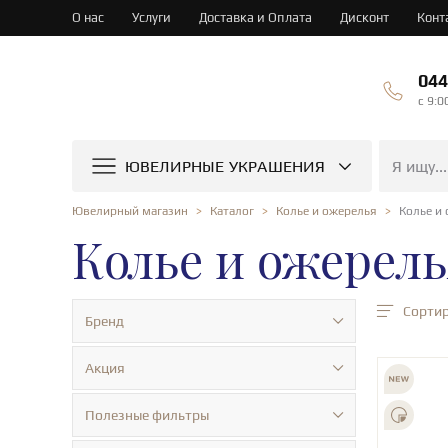
О нас
Услуги
Доставка и Оплата
Дисконт
Конт
044
c 9:0
ЮВЕЛИРНЫЕ УКРАШЕНИЯ
Колье и
Ювелирный магазин
Каталог
Колье и ожерелья
Колье и ожерел
Сортир
Бренд
Акция
Полезные фильтры