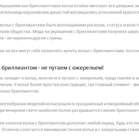
украшении как бриллиантовое колье втайне мечтают все девушки, в
ительницы королевских династий восхищались утонченной красото
колье с бриллиантами было воплощением роскоши, статуса и власти.
лоев общества. Мода на украшения с бриллиантами получила широ
сле - ее переняли другие страны.
ень не все могут себе позволить купить колье с бриллиантами, поэт
с бриллиантом - не путаем с ожерельем!
чь заходит о колье, многие его путают с ожерельем, представляя в 
личие. У колье более простая конструкция, где главный элемент - ф
олько бриллиантов.
многообразия моделей колье вошло в праздничный и ежедневный оби
ри вечернем свете наиболее полно раскрывается сияние бриллиант
ое золотое колье с бриллиантом дополнит любой наряд, будь это л
. Отлично сочетается минималистичное колье и с кэжуальным стиле