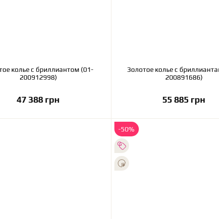
ллиантом (01-
Золотое колье с бриллианта
200912998)
200891686)
47 388 грн
55 885 грн
В корзину
В корзину
-50%