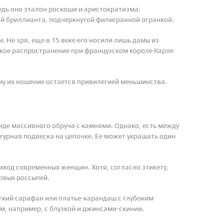
едь оно эталон роскоши и аристократизма.
й бриллианта, подчеркнутой филигранной огранкой.
 Не зря, еще в 15 веке его носили лишь дамы из
кое распространение при французском короле Карле
ому их ношение остается привилегией меньшинства.
виде массивного обруча с камнями. Однако, есть между
игурная подвеска на цепочке. Ее может украшать один
ход современных женщин. Хотя, согласно этикету,
овых россыпей.
егкий сарафан или платье-карандаш с глубоким
м, например, с блузкой и джинсами-скинии.