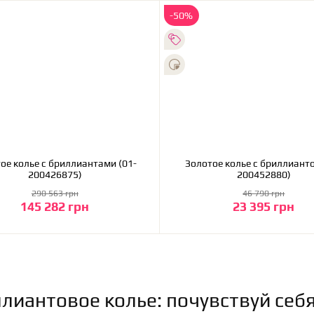
-50%
антами (01-
Золотое колье с бриллианто
200426875)
200452880)
290 563 грн
46 790 грн
145 282 грн
23 395 грн
В корзину
В корзину
лиантовое колье: почувствуй себ