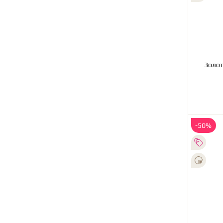
Золотое колье с брилли
-50%