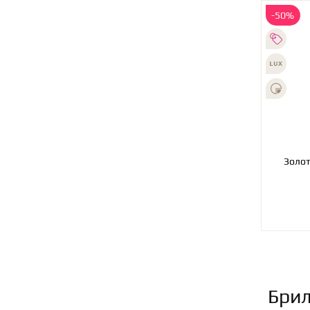
-50%
Золотое колье с брилли
Брил