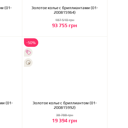
м (01-
Золотое колье с бриллиантами (01-
200815964)
187 510 грн
93 755 грн
В корзину
-50%
ми (01-
Золотое колье с бриллиантом (01-
200815992)
38 788 грн
19 394 грн
В корзину