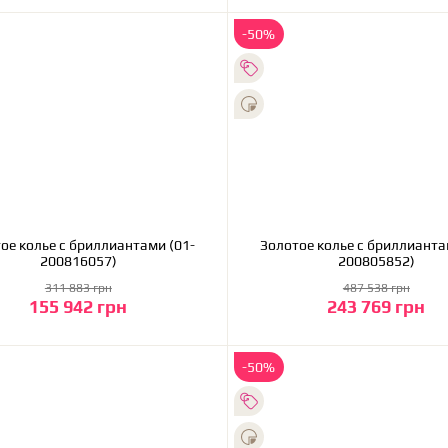
-50%
антами (01-
Золотое колье с бриллиантами (01-
200816057)
200805852)
311 883 грн
487 538 грн
155 942 грн
243 769 грн
В корзину
В корзину
-50%