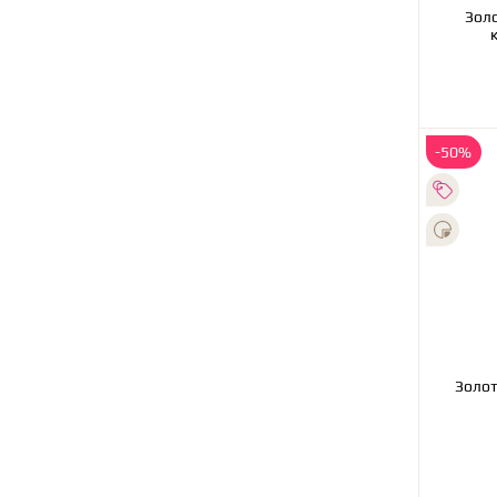
Золо
-50%
Золотое колье с брилли