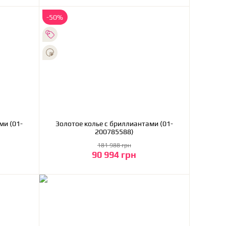
-50%
Золотое колье с бриллиантами (01-
200785588)
181 988 грн
90 994 грн
В корзину