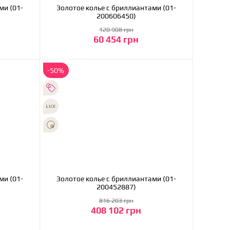
Золотое колье с бриллиантами (01-
200606450)
120 908 грн
60 454 грн
В корзину
-50%
Золотое колье с бриллиантами (01-
200452887)
816 203 грн
408 102 грн
В корзину