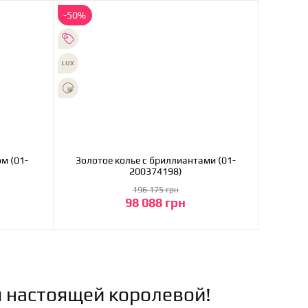
-50%
м (01-
Золотое колье с бриллиантами (01-
200374198)
196 175 грн
98 088 грн
В корзину
я настоящей королевой!