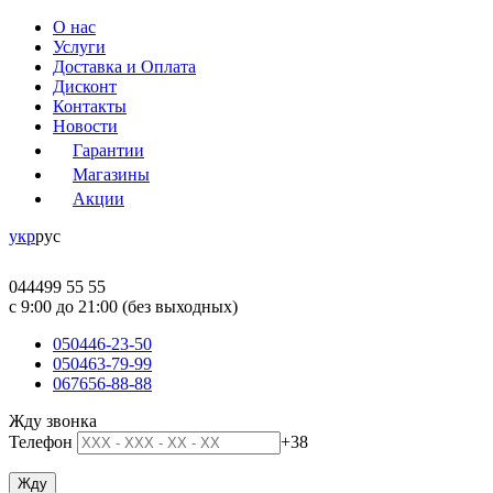
О нас
Услуги
Доставка и Оплата
Дисконт
Контакты
Новости
Гарантии
Магазины
Акции
укр
рус
044
499 55 55
c 9:00 до 21:00 (без выходных)
050
446-23-50
050
463-79-99
067
656-88-88
Жду звонка
Телефон
+38