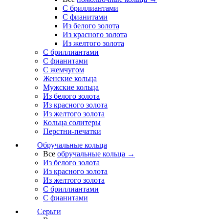
С бриллиантами
С фианитами
Из белого золота
Из красного золота
Из желтого золота
С бриллиантами
С фианитами
С жемчугом
Женские кольца
Мужские кольца
Из белого золота
Из красного золота
Из желтого золота
Кольца солитеры
Перстни-печатки
Обручальные кольца
Все
обручальные кольца →
Из белого золота
Из красного золота
Из желтого золота
С бриллиантами
С фианитами
Серьги