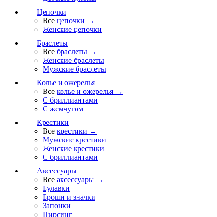
Цепочки
Все
цепочки →
Женские цепочки
Браслеты
Все
браслеты →
Женские браслеты
Мужские браслеты
Колье и ожерелья
Все
колье и ожерелья →
С бриллиантами
С жемчугом
Крестики
Все
крестики →
Мужские крестики
Женские крестики
С бриллиантами
Аксессуары
Все
аксессуары →
Булавки
Броши и значки
Запонки
Пирсинг