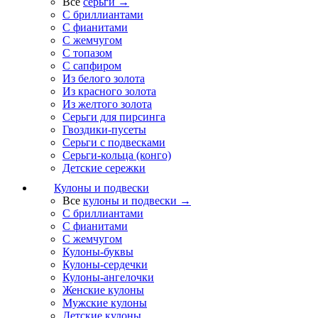
Все
серьги →
С бриллиантами
С фианитами
С жемчугом
С топазом
С сапфиром
Из белого золота
Из красного золота
Из желтого золота
Серьги для пирсинга
Гвоздики-пусеты
Серьги с подвесками
Серьги-кольца (конго)
Детские сережки
Кулоны и подвески
Все
кулоны и подвески →
С бриллиантами
С фианитами
С жемчугом
Кулоны-буквы
Кулоны-сердечки
Кулоны-ангелочки
Женские кулоны
Мужские кулоны
Детские кулоны