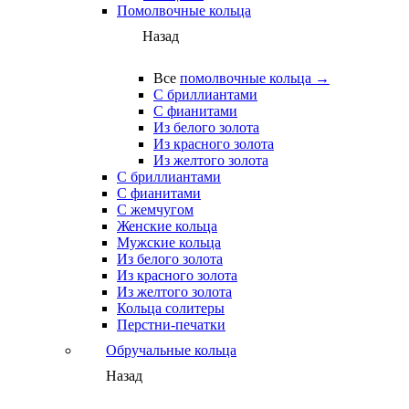
Помолвочные кольца
Назад
Все
помолвочные кольца →
С бриллиантами
С фианитами
Из белого золота
Из красного золота
Из желтого золота
С бриллиантами
С фианитами
С жемчугом
Женские кольца
Мужские кольца
Из белого золота
Из красного золота
Из желтого золота
Кольца солитеры
Перстни-печатки
Обручальные кольца
Назад