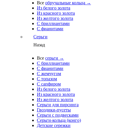
Все
обручальные кольца →
Из белого золота
Из красного золота
Из желтого золота
С бриллиантами
С фианитами
Серьги
Назад
Все
серьги →
С бриллиантами
С фианитами
С жемчугом
С топазом
С сапфиром
Из белого золота
Из красного золота
Из желтого золота
Серьги для пирсинга
Гвоздики-пусеты
Серьги с подвесками
Серьги-кольца (конго)
Детские сережки