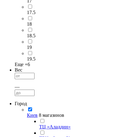
17
17.5
18
18.5
19
19.5
Еще +
6
Вес
—
Город
Киев
8 магазинов
ТЦ «Аладдин»