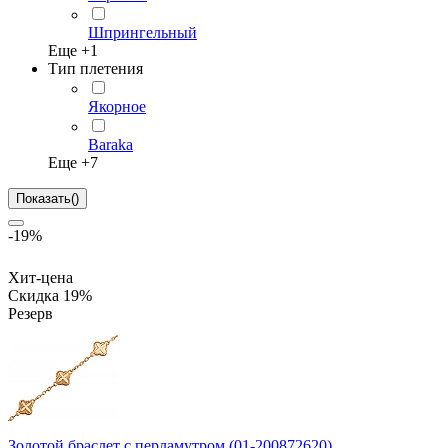
Шпрингельный
Еще +
1
Тип плетения
Якорное
Baraka
Еще +
7
Показать
(
)
-19%
Хит-цена
Скидка 19%
Резерв
Золотой браслет с перламутром (01-200872620)