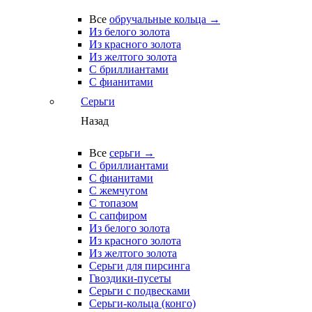
Все
обручальные кольца →
Из белого золота
Из красного золота
Из желтого золота
С бриллиантами
С фианитами
Серьги
Назад
Все
серьги →
С бриллиантами
С фианитами
С жемчугом
С топазом
С сапфиром
Из белого золота
Из красного золота
Из желтого золота
Серьги для пирсинга
Гвоздики-пусеты
Серьги с подвесками
Серьги-кольца (конго)