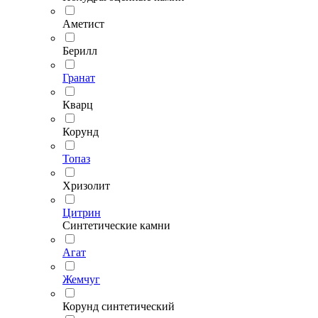
Аметист
Берилл
Гранат
Кварц
Корунд
Топаз
Хризолит
Цитрин
Синтетические камни
Агат
Жемчуг
Корунд синтетический