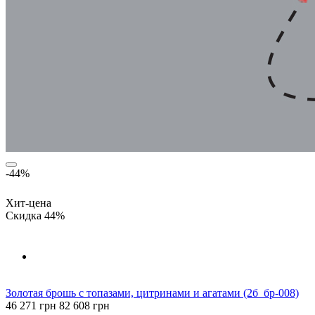
-44%
Хит-цена
Скидка 44%
Золотая брошь с топазами, цитринами и агатами (2б_бр-008)
46 271 грн
82 608 грн