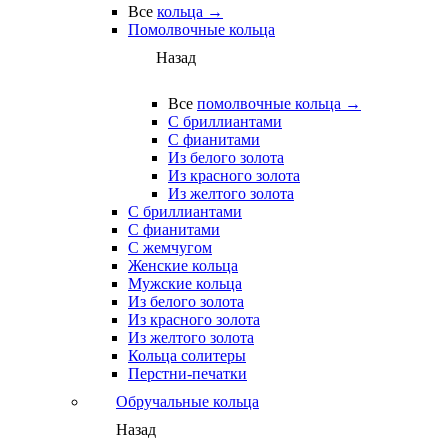
Все
кольца →
Помолвочные кольца
Назад
Все
помолвочные кольца →
С бриллиантами
С фианитами
Из белого золота
Из красного золота
Из желтого золота
С бриллиантами
С фианитами
С жемчугом
Женские кольца
Мужские кольца
Из белого золота
Из красного золота
Из желтого золота
Кольца солитеры
Перстни-печатки
Обручальные кольца
Назад