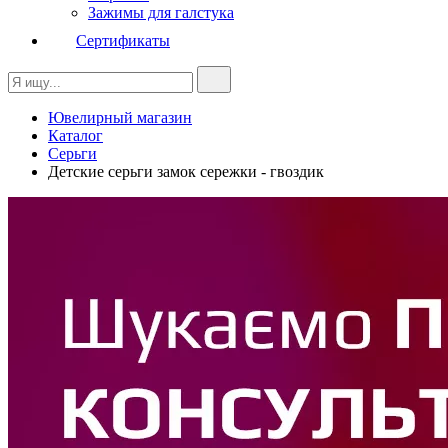
Зажимы для галстука
Сертификаты
Ювелирный магазин
Каталог
Серьги
Детские серьги замок сережки - гвоздик