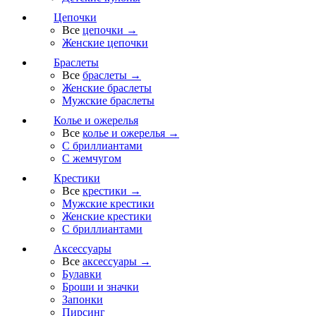
Цепочки
Все
цепочки →
Женские цепочки
Браслеты
Все
браслеты →
Женские браслеты
Мужские браслеты
Колье и ожерелья
Все
колье и ожерелья →
С бриллиантами
С жемчугом
Крестики
Все
крестики →
Мужские крестики
Женские крестики
С бриллиантами
Аксессуары
Все
аксессуары →
Булавки
Броши и значки
Запонки
Пирсинг