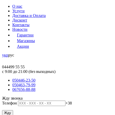
О нас
Услуги
Доставка и Оплата
Дисконт
Контакты
Новости
Гарантии
Магазины
Акции
укр
рус
044
499 55 55
c 9:00 до 21:00 (без выходных)
050
446-23-50
050
463-79-99
067
656-88-88
Жду звонка
Телефон
+38