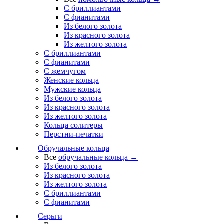
С бриллиантами
С фианитами
Из белого золота
Из красного золота
Из желтого золота
С бриллиантами
С фианитами
С жемчугом
Женские кольца
Мужские кольца
Из белого золота
Из красного золота
Из желтого золота
Кольца солитеры
Перстни-печатки
Обручальные кольца
Все
обручальные кольца →
Из белого золота
Из красного золота
Из желтого золота
С бриллиантами
С фианитами
Серьги