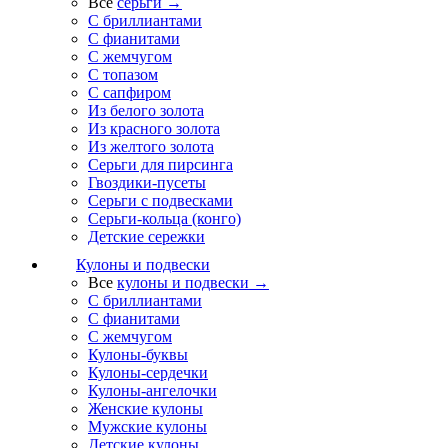
Все
серьги →
С бриллиантами
С фианитами
С жемчугом
С топазом
С сапфиром
Из белого золота
Из красного золота
Из желтого золота
Серьги для пирсинга
Гвоздики-пусеты
Серьги с подвесками
Серьги-кольца (конго)
Детские сережки
Кулоны и подвески
Все
кулоны и подвески →
С бриллиантами
С фианитами
С жемчугом
Кулоны-буквы
Кулоны-сердечки
Кулоны-ангелочки
Женские кулоны
Мужские кулоны
Детские кулоны