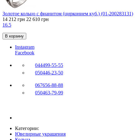
Золотое кольцо с фианитом (цирконием куб.) (01-200283131)
14 212 грн
22 610 грн
16.5
В корзину
Instagram
Facebook
044
499-55-55
050
446-23-50
067
656-88-88
050
463-79-99
Категории:
Ювелирные украшения
Кольца