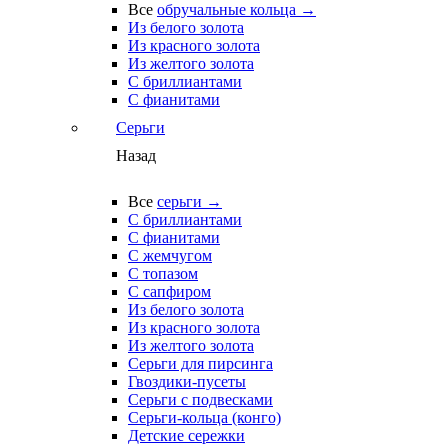
Все
обручальные кольца →
Из белого золота
Из красного золота
Из желтого золота
С бриллиантами
С фианитами
Серьги
Назад
Все
серьги →
С бриллиантами
С фианитами
С жемчугом
С топазом
С сапфиром
Из белого золота
Из красного золота
Из желтого золота
Серьги для пирсинга
Гвоздики-пусеты
Серьги с подвесками
Серьги-кольца (конго)
Детские сережки