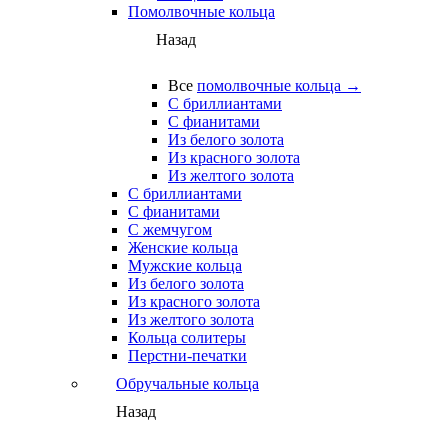
Помолвочные кольца
Назад
Все
помолвочные кольца →
С бриллиантами
С фианитами
Из белого золота
Из красного золота
Из желтого золота
С бриллиантами
С фианитами
С жемчугом
Женские кольца
Мужские кольца
Из белого золота
Из красного золота
Из желтого золота
Кольца солитеры
Перстни-печатки
Обручальные кольца
Назад