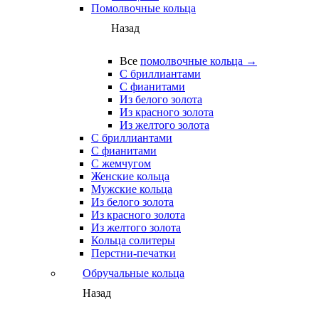
Помолвочные кольца
Назад
Все
помолвочные кольца →
С бриллиантами
С фианитами
Из белого золота
Из красного золота
Из желтого золота
С бриллиантами
С фианитами
С жемчугом
Женские кольца
Мужские кольца
Из белого золота
Из красного золота
Из желтого золота
Кольца солитеры
Перстни-печатки
Обручальные кольца
Назад