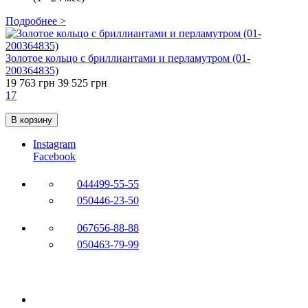
Подробнее >
Золотое кольцо с бриллиантами и перламутром (01-
200364835)
19 763 грн
39 525 грн
17
В корзину
Instagram
Facebook
044
499-55-55
050
446-23-50
067
656-88-88
050
463-79-99