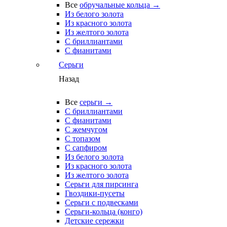
Все
обручальные кольца →
Из белого золота
Из красного золота
Из желтого золота
С бриллиантами
С фианитами
Серьги
Назад
Все
серьги →
С бриллиантами
С фианитами
С жемчугом
С топазом
С сапфиром
Из белого золота
Из красного золота
Из желтого золота
Серьги для пирсинга
Гвоздики-пусеты
Серьги с подвесками
Серьги-кольца (конго)
Детские сережки