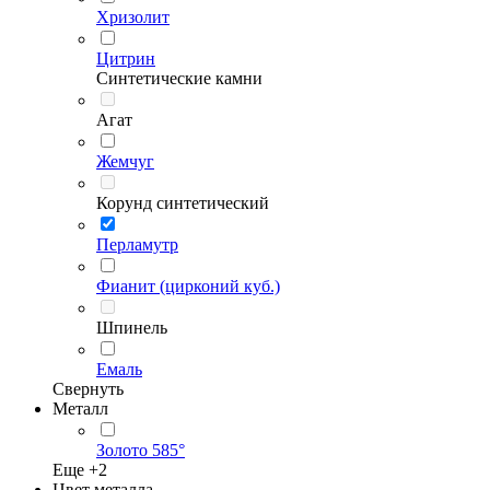
Хризолит
Цитрин
Синтетические камни
Агат
Жемчуг
Корунд синтетический
Перламутр
Фианит (цирконий куб.)
Шпинель
Емаль
Свернуть
Металл
Золото 585°
Еще +
2
Цвет металла