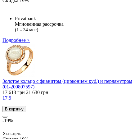
Скидка 19%
Privatbank
Мгновенная рассрочка
(1 - 24 мес)
Подробнее >
Золотое кольцо с фианитом (цирконием куб.) и перламутром
(01-200807597)
17 613 грн
21 630 грн
17.5
В корзину
-19%
Хит-цена