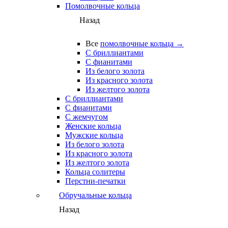
Помолвочные кольца
Назад
Все
помолвочные кольца →
С бриллиантами
С фианитами
Из белого золота
Из красного золота
Из желтого золота
С бриллиантами
С фианитами
С жемчугом
Женские кольца
Мужские кольца
Из белого золота
Из красного золота
Из желтого золота
Кольца солитеры
Перстни-печатки
Обручальные кольца
Назад