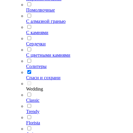
Помолвочные
С алмазной гранью
С камнями
Сердечки
С цветными камнями
Солитеры
Спаси и сохрани
Wedding
Classic
Trendy
Florista