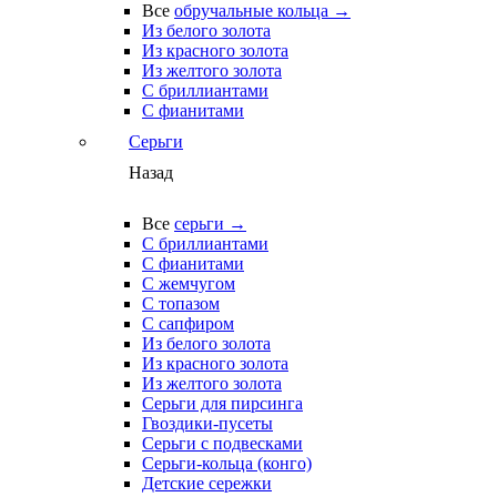
Все
обручальные кольца →
Из белого золота
Из красного золота
Из желтого золота
С бриллиантами
С фианитами
Серьги
Назад
Все
серьги →
С бриллиантами
С фианитами
С жемчугом
С топазом
С сапфиром
Из белого золота
Из красного золота
Из желтого золота
Серьги для пирсинга
Гвоздики-пусеты
Серьги с подвесками
Серьги-кольца (конго)
Детские сережки