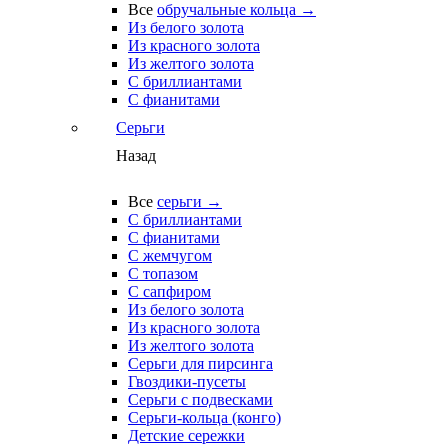
Все
обручальные кольца →
Из белого золота
Из красного золота
Из желтого золота
С бриллиантами
С фианитами
Серьги
Назад
Все
серьги →
С бриллиантами
С фианитами
С жемчугом
С топазом
С сапфиром
Из белого золота
Из красного золота
Из желтого золота
Серьги для пирсинга
Гвоздики-пусеты
Серьги с подвесками
Серьги-кольца (конго)
Детские сережки