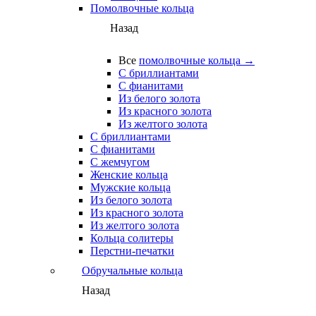
Помолвочные кольца
Назад
Все
помолвочные кольца →
С бриллиантами
С фианитами
Из белого золота
Из красного золота
Из желтого золота
С бриллиантами
С фианитами
С жемчугом
Женские кольца
Мужские кольца
Из белого золота
Из красного золота
Из желтого золота
Кольца солитеры
Перстни-печатки
Обручальные кольца
Назад