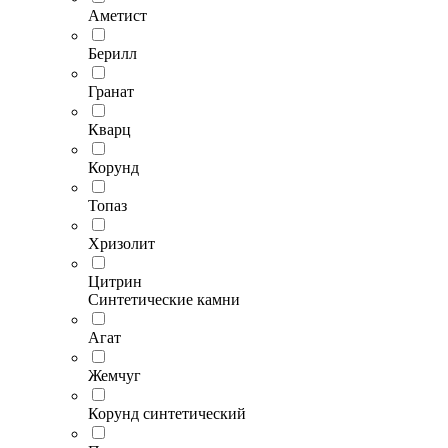
Аметист
Берилл
Гранат
Кварц
Корунд
Топаз
Хризолит
Цитрин
Синтетические камни
Агат
Жемчуг
Корунд синтетический