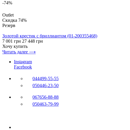
-74%
Outlet
Скидка 74%
Резерв
Золотой крестик с бриллиантом (01-200355468)
7 001 грн
27 448 грн
Хочу купить
Читать далее ⟶
Instagram
Facebook
044
499-55-55
050
446-23-50
067
656-88-88
050
463-79-99