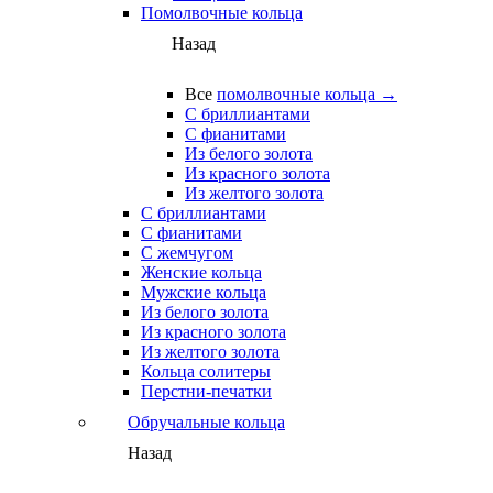
Помолвочные кольца
Назад
Все
помолвочные кольца →
С бриллиантами
С фианитами
Из белого золота
Из красного золота
Из желтого золота
С бриллиантами
С фианитами
С жемчугом
Женские кольца
Мужские кольца
Из белого золота
Из красного золота
Из желтого золота
Кольца солитеры
Перстни-печатки
Обручальные кольца
Назад