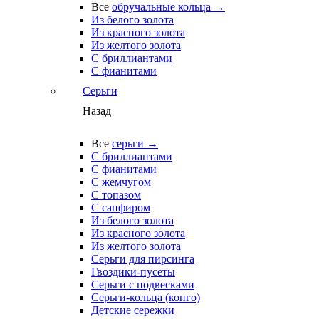
Все
обручальные кольца →
Из белого золота
Из красного золота
Из желтого золота
С бриллиантами
С фианитами
Серьги
Назад
Все
серьги →
С бриллиантами
С фианитами
С жемчугом
С топазом
С сапфиром
Из белого золота
Из красного золота
Из желтого золота
Серьги для пирсинга
Гвоздики-пусеты
Серьги с подвесками
Серьги-кольца (конго)
Детские сережки