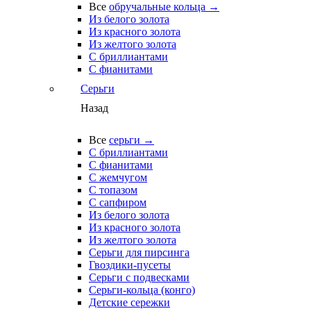
Все
обручальные кольца →
Из белого золота
Из красного золота
Из желтого золота
С бриллиантами
С фианитами
Серьги
Назад
Все
серьги →
С бриллиантами
С фианитами
С жемчугом
С топазом
С сапфиром
Из белого золота
Из красного золота
Из желтого золота
Серьги для пирсинга
Гвоздики-пусеты
Серьги с подвесками
Серьги-кольца (конго)
Детские сережки