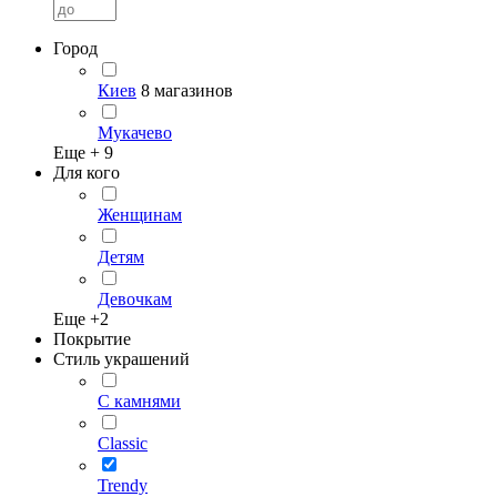
Город
Киев
8 магазинов
Мукачево
Еще +
9
Для кого
Женщинам
Детям
Девочкам
Еще +
2
Покрытие
Стиль украшений
С камнями
Classic
Trendy