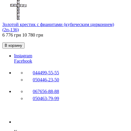
Золотой крестик с фианитами (кубическим цирконием)
(2п-136)
6 776 грн
10 780 грн
В корзину
Instagram
Facebook
044
499-55-55
050
446-23-50
067
656-88-88
050
463-79-99