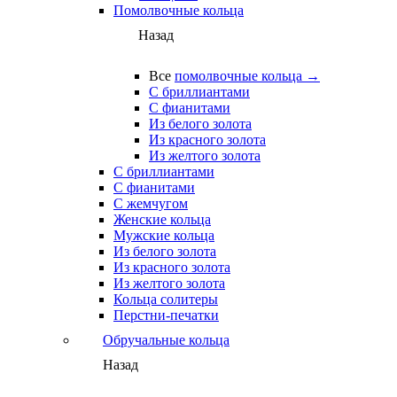
Помолвочные кольца
Назад
Все
помолвочные кольца →
С бриллиантами
С фианитами
Из белого золота
Из красного золота
Из желтого золота
С бриллиантами
С фианитами
С жемчугом
Женские кольца
Мужские кольца
Из белого золота
Из красного золота
Из желтого золота
Кольца солитеры
Перстни-печатки
Обручальные кольца
Назад