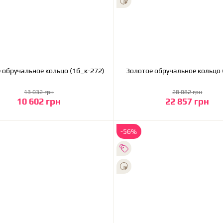
Золотое обручальное кольцо (1б_к-272)
З
13 032 грн
28 082 грн
10 602 грн
22 857 грн
В корзину
В корзину
-56%