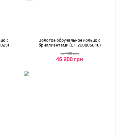
цо с
Золотое обручальное кольцо с
029)
бриллиантами (01-200805816)
92 400 грн
46 200 грн
В корзину