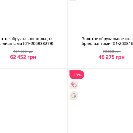
ручальное кольцо с
Золотое обручальное коль
ллиантами (01-200838279)
бриллиантами (01-200816
124 903 грн
92 550 грн
62 452 грн
46 275 грн
В корзину
В корзину
-19%