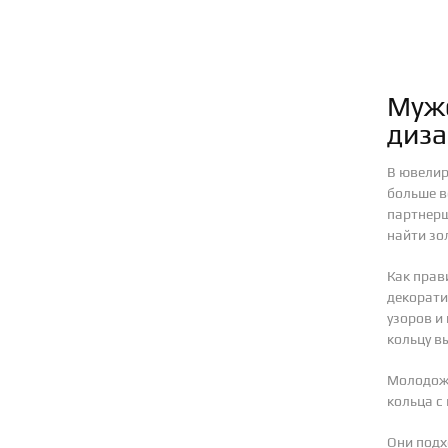
Мужс
диза
В ювелир
больше в
партнерш
найти зо
Как прав
декорати
узоров и
кольцу в
Молодоже
кольца с
Они подх