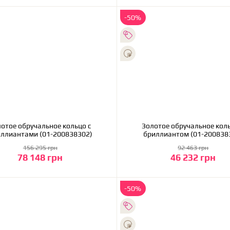
-50%
ручальное кольцо с
Золотое обручальное кольцо с
ллиантами (01-200838302)
бриллиантом (01-200838
156 295 грн
92 463 грн
78 148 грн
46 232 грн
В корзину
В корзину
-50%