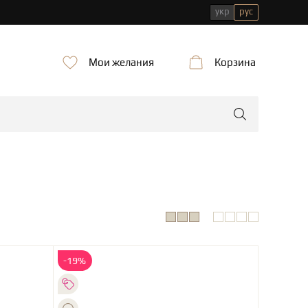
укр
рус
Мои желания
Корзина
-19%