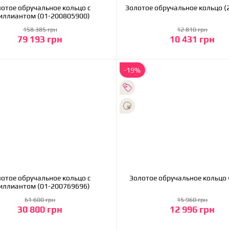
ручальное кольцо с
Золот
иллиантом (01-200805900)
158 385 грн
12 810 грн
79 193 грн
10 431 грн
В корзину
В корзину
-19%
отое обручальное кольцо с
З
иллиантом (01-200769696)
61 600 грн
15 960 грн
30 800 грн
12 996 грн
В корзину
В корзину