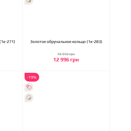
олотое обручальное кольцо (1к-271)
Золотое обручальное кольцо (1к-283)
15 972 грн
12 996 грн
В корзину
-19%