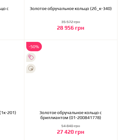
цо с
Золотое обручальное кольцо (2б_к-340)
)
35 572 грн
28 956 грн
В корзину
-50%
олотое обручальное кольцо (1к-201)
Золотое обручальное кольцо с
бриллиантом (01-200841778)
54 840 грн
27 420 грн
В корзину