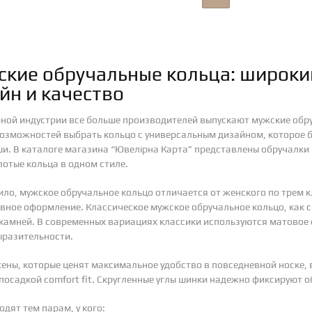
кие обручальные кольца: широкий
йн и качество
ной индустрии все больше производителей выпускают мужские обру
озможностей выбрать кольцо с универсальным дизайном, которое б
и. В каталоге магазина “Ювелірна Карта” представлены обручалки 
лотые кольца в одном стиле.
ило, мужское обручальное кольцо отличается от женского по трем 
вное оформление. Классическое мужское обручальное кольцо, как с
 камней. В современных вариациях классики используются матовое 
ыразительности.
ны, которые ценят максимальное удобство в повседневной носке,
 посадкой comfort fit. Скругленные углы шинки надежно фиксируют о
одят тем парам, у кого: