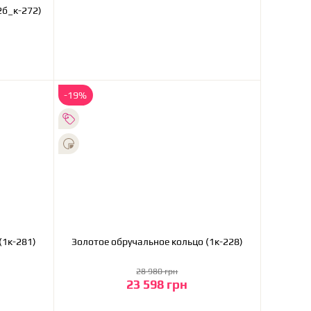
ое обручальное кольцо (2б_к-272)
-19%
олотое обручальное кольцо (1к-281)
Золотое обручальное кольцо (1к-228)
28 980 грн
23 598 грн
В корзину