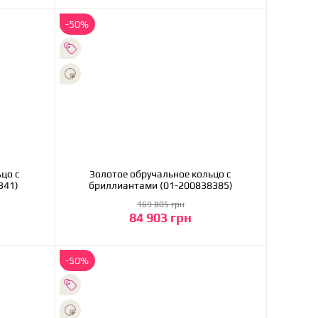
-50%
Золотое обручальное кольцо с
341)
бриллиантами (01-200838385)
169 805 грн
84 903 грн
В корзину
-50%