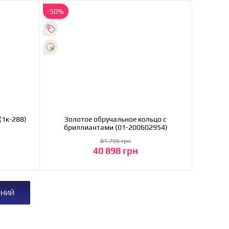
-50%
олотое обручальное кольцо (1к-288)
Золотое обручальное кольцо с
бриллиантами (01-200602954)
81 795 грн
40 898 грн
В корзину
ЕНИЙ