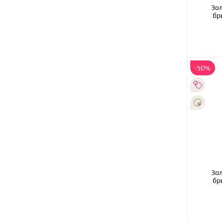
Золотое об
бр
-50%
Зол
бр