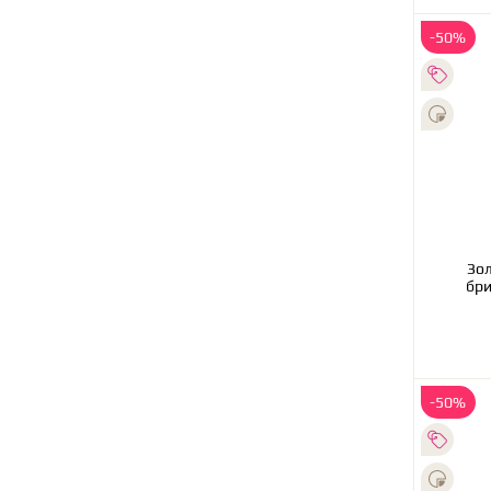
-50%
Золотое об
бри
-50%