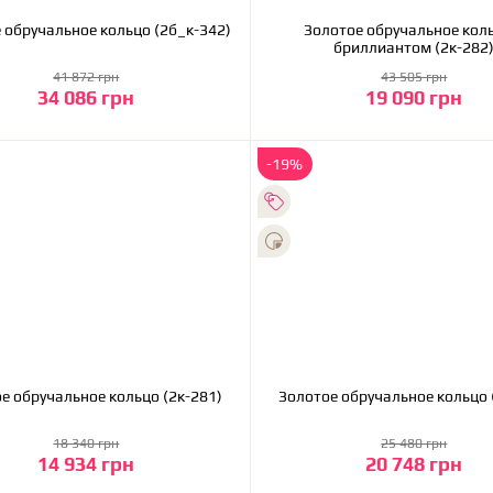
Золотое обручальное кольцо (2б_к-342)
Золотое обручальное коль
бриллиантом (2к-282
41 872 грн
43 505 грн
34 086 грн
19 090 грн
В корзину
В корзину
-19%
Золотое обручальное кольцо (2к-281)
З
18 340 грн
25 480 грн
14 934 грн
20 748 грн
В корзину
В корзину