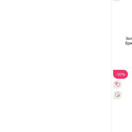
Золотое об
бри
-50%