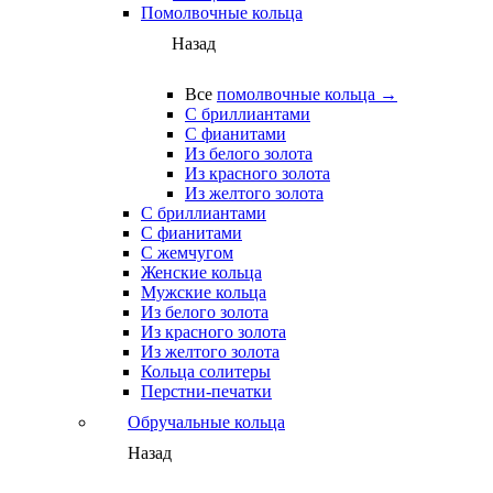
Помолвочные кольца
Назад
Все
помолвочные кольца →
С бриллиантами
С фианитами
Из белого золота
Из красного золота
Из желтого золота
С бриллиантами
С фианитами
С жемчугом
Женские кольца
Мужские кольца
Из белого золота
Из красного золота
Из желтого золота
Кольца солитеры
Перстни-печатки
Обручальные кольца
Назад