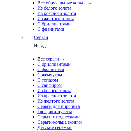
Все
обручальные кольца →
Из белого золота
Из красного золота
Из желтого золота
С бриллиантами
С фианитами
Серьги
Назад
Все
серьги →
С бриллиантами
С фианитами
С жемчугом
С топазом
С сапфиром
Из белого золота
Из красного золота
Из желтого золота
Серьги для пирсинга
Гвоздики-пусеты
Серьги с подвесками
Серьги-кольца (конго)
Детские сережки