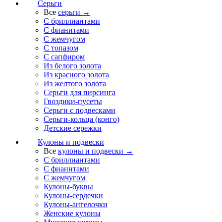
Серьги
Все
серьги →
С бриллиантами
С фианитами
С жемчугом
С топазом
С сапфиром
Из белого золота
Из красного золота
Из желтого золота
Серьги для пирсинга
Гвоздики-пусеты
Серьги с подвесками
Серьги-кольца (конго)
Детские сережки
Кулоны и подвески
Все
кулоны и подвески →
С бриллиантами
С фианитами
С жемчугом
Кулоны-буквы
Кулоны-сердечки
Кулоны-ангелочки
Женские кулоны