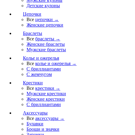
Мужские кулоны
Детские кулоны
Цепочки
Все
цепочки →
Женские цепочки
Браслеты
Все
браслеты →
Женские браслеты
Мужские браслеты
Колье и ожерелья
Все
колье и ожерелья →
С бриллиантами
С жемчугом
Крестики
Все
крестики →
Мужские крестики
Женские крестики
С бриллиантами
Аксессуары
Все
аксессуары →
Булавки
Броши и значки
Запонки