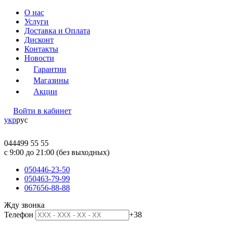
О нас
Услуги
Доставка и Оплата
Дисконт
Контакты
Новости
Гарантии
Магазины
Акции
Войти в кабинет
укр
рус
044
499 55 55
c 9:00 до 21:00 (без выходных)
050
446-23-50
050
463-79-99
067
656-88-88
Жду звонка
Телефон
+38