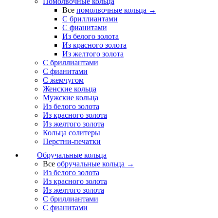
Помолвочные кольца
Все
помолвочные кольца →
С бриллиантами
С фианитами
Из белого золота
Из красного золота
Из желтого золота
С бриллиантами
С фианитами
С жемчугом
Женские кольца
Мужские кольца
Из белого золота
Из красного золота
Из желтого золота
Кольца солитеры
Перстни-печатки
Обручальные кольца
Все
обручальные кольца →
Из белого золота
Из красного золота
Из желтого золота
С бриллиантами
С фианитами