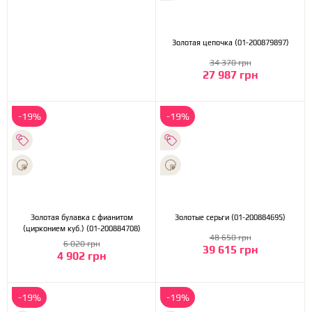
Золотая цепочка (01-200879897)
34 370 грн
27 987 грн
-19%
-19%
Золотая булавка с фианитом
Золотые серьги (01-200884695)
(цирконием куб.) (01-200884708)
48 650 грн
6 020 грн
39 615 грн
4 902 грн
-19%
-19%