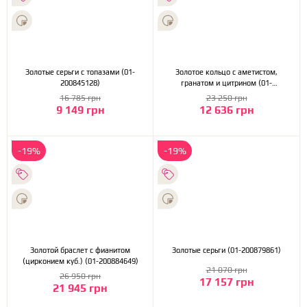
Золотые серьги с топазами (01-
Золотое кольцо с аметистом,
200845128)
гранатом и цитрином (01-
200858146)
16 785 грн
23 250 грн
9 149 грн
12 636 грн
-19%
-19%
Золотой браслет с фианитом
Золотые серьги (01-200879861)
(цирконием куб.) (01-200884649)
21 070 грн
26 950 грн
17 157 грн
21 945 грн