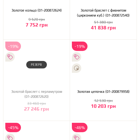
Золотое кольцо (01-200872624)
Золотой браслет с фианитом
(цирконием куб.) (01-200872540)
9 520 грн
51 380 грн
7 752 грн
41 838 грн
-19%
-19%
РЕЗЕРВ
Золотой браслет с перламутром
Золотая цепочка (01-200879958)
(01-200872620)
12 530 грн
33 460 грн
10 203 грн
27 246 грн
-45%
-46%