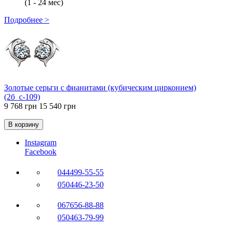
(1 - 24 мес)
Подробнее >
Золотые серьги с фианитами (кубическим цирконием)
(2б_с-109)
9 768 грн
15 540 грн
В корзину
Instagram
Facebook
044
499-55-55
050
446-23-50
067
656-88-88
050
463-79-99