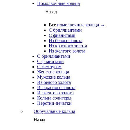
Помолвочные кольца
Назад
Все
помолвочные кольца →
С бриллиантами
С фианитами
Из белого золота
Из красного золота
Из желтого золота
С бриллиантами
С фианитами
С жемчугом
Женские кольца
Мужские кольца
Из белого золота
Из красного золота
Из желтого золота
Кольца солитеры
Перстни-печатки
Обручальные кольца
Назад