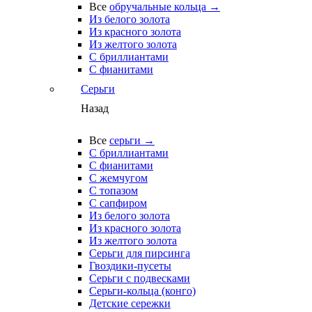
Все
обручальные кольца →
Из белого золота
Из красного золота
Из желтого золота
С бриллиантами
С фианитами
Серьги
Назад
Все
серьги →
С бриллиантами
С фианитами
С жемчугом
С топазом
С сапфиром
Из белого золота
Из красного золота
Из желтого золота
Серьги для пирсинга
Гвоздики-пусеты
Серьги с подвесками
Серьги-кольца (конго)
Детские сережки