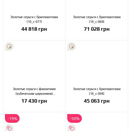
Золотые серьги с бриллиантами
Золотые серьги с бриллиантами
(1б_с-077)
(1б_с-069)
44 818 грн
71 028 грн
Золотые серьги с фианитами
Золотые серьги с бриллиантами
(кубическим цирконием)
(1б_с-094)
(1б_с-094)
17 430 грн
45 063 грн
-19%
-50%