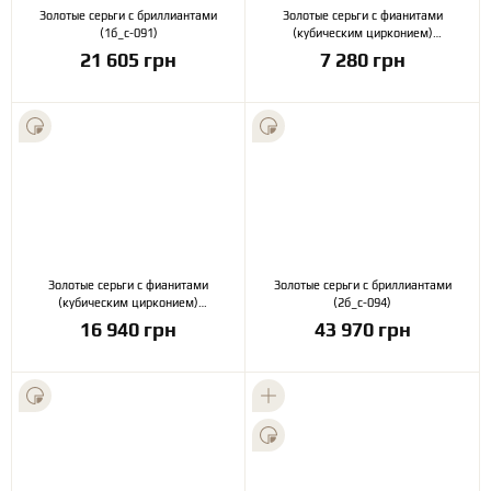
Золотые серьги с бриллиантами
Золотые серьги с фианитами
(1б_с-091)
(кубическим цирконием)
(2б_с-091)
21 605 грн
7 280 грн
Золотые серьги с фианитами
Золотые серьги с бриллиантами
(кубическим цирконием)
(2б_с-094)
(2б_с-094)
16 940 грн
43 970 грн