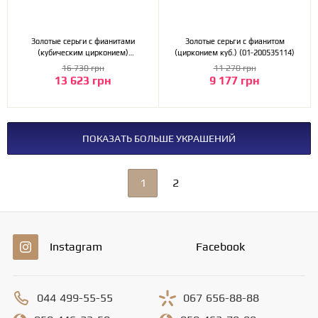
Золотые серьги с фианитами
Золотые серьги с фианитом
(кубическим цирконием)
(цирконием куб.) (01-200535114)
(2б_с-071)
16 730 грн
11 270 грн
13 623 грн
9 177 грн
ПОКАЗАТЬ БОЛЬШЕ УКРАШЕНИЙ
1
2
Instagram
Facebook
044
499-55-55
067
656-88-88