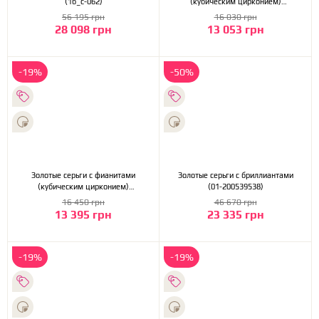
(1б_с-062)
(кубическим цирконием)
(1б_с-071)
56 195 грн
16 030 грн
28 098 грн
13 053 грн
-19%
-50%
Золотые серьги с фианитами
Золотые серьги с бриллиантами
(кубическим цирконием)
(01-200539538)
(2б_с-071)
16 450 грн
46 670 грн
13 395 грн
23 335 грн
-19%
-19%