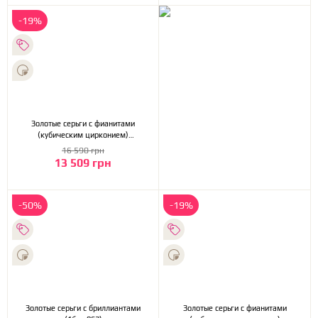
-19%
Золотые серьги с фианитами
(кубическим цирконием)
(2б_с-077)
16 590 грн
13 509 грн
-50%
-19%
Золотые серьги с бриллиантами
Золотые серьги с фианитами