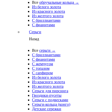
Все
обручальные кольца →
Из белого золота
Из красного золота
Из желтого золота
С бриллиантами
С фианитами
Серьги
Назад
Все
серьги →
С бриллиантами
С фианитами
С жемчугом
С топазом
С сапфиром
Из белого золота
Из красного золота
Из желтого золота
Серьги для пирсинга
Гвоздики-пусеты
Серьги с подвесками
Серьги-кольца (конго)
Детские сережки