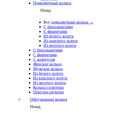
Помолвочные кольца
Назад
Все
помолвочные кольца →
С бриллиантами
С фианитами
Из белого золота
Из красного золота
Из желтого золота
С бриллиантами
С фианитами
С жемчугом
Женские кольца
Мужские кольца
Из белого золота
Из красного золота
Из желтого золота
Кольца солитеры
Перстни-печатки
Обручальные кольца
Назад