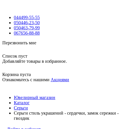
044
499-55-55
050
446-23-50
050
463-79-99
067
656-88-88
Перезвонить мне
Список пуст
Добавляйте товары в избранное.
Корзина пуста
Ознакомьтесь с нашими
Акциями
Ювелирный магазин
Каталог
Серьги
Серьги стиль украшений - сердечки, замок сережки -
гвоздик