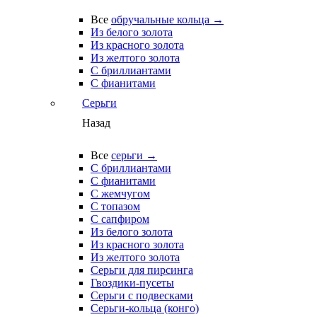
Все
обручальные кольца →
Из белого золота
Из красного золота
Из желтого золота
С бриллиантами
С фианитами
Серьги
Назад
Все
серьги →
С бриллиантами
С фианитами
С жемчугом
С топазом
С сапфиром
Из белого золота
Из красного золота
Из желтого золота
Серьги для пирсинга
Гвоздики-пусеты
Серьги с подвесками
Серьги-кольца (конго)