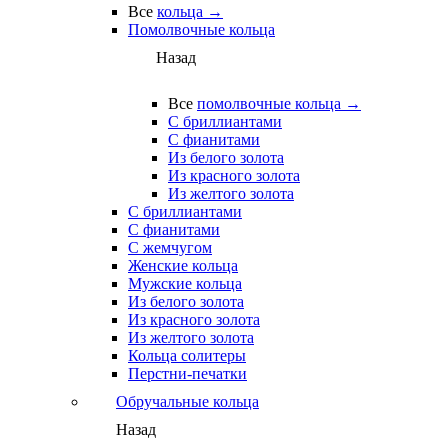
Все
кольца →
Помолвочные кольца
Назад
Все
помолвочные кольца →
С бриллиантами
С фианитами
Из белого золота
Из красного золота
Из желтого золота
С бриллиантами
С фианитами
С жемчугом
Женские кольца
Мужские кольца
Из белого золота
Из красного золота
Из желтого золота
Кольца солитеры
Перстни-печатки
Обручальные кольца
Назад