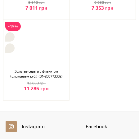
8 610 грн
9 030 грн
7 011 грн
7 353 грн
-19%
Золотые серьги с фианитом
(цирконием куб.) (01-200773382)
13 860 грн
11 286 грн
Instagram
Facebook