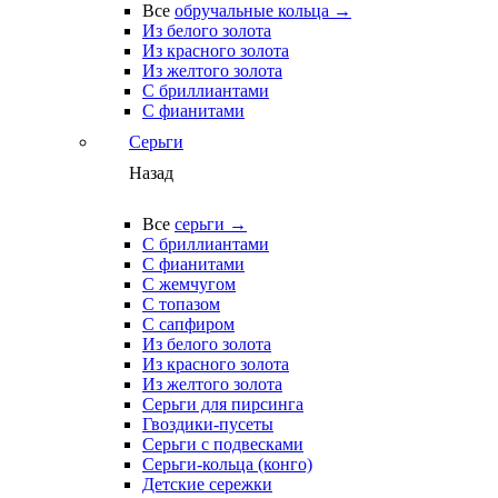
Все
обручальные кольца →
Из белого золота
Из красного золота
Из желтого золота
С бриллиантами
С фианитами
Серьги
Назад
Все
серьги →
С бриллиантами
С фианитами
С жемчугом
С топазом
С сапфиром
Из белого золота
Из красного золота
Из желтого золота
Серьги для пирсинга
Гвоздики-пусеты
Серьги с подвесками
Серьги-кольца (конго)
Детские сережки