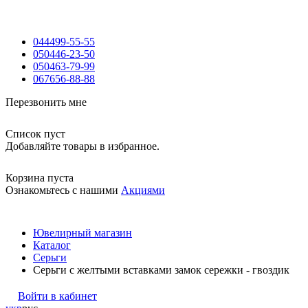
044
499-55-55
050
446-23-50
050
463-79-99
067
656-88-88
Перезвонить мне
Список пуст
Добавляйте товары в избранное.
Корзина пуста
Ознакомьтесь с нашими
Акциями
Ювелирный магазин
Каталог
Серьги
Серьги c желтыми вставками замок сережки - гвоздик
Войти в кабинет