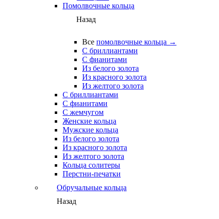
Помолвочные кольца
Назад
Все
помолвочные кольца →
С бриллиантами
С фианитами
Из белого золота
Из красного золота
Из желтого золота
С бриллиантами
С фианитами
С жемчугом
Женские кольца
Мужские кольца
Из белого золота
Из красного золота
Из желтого золота
Кольца солитеры
Перстни-печатки
Обручальные кольца
Назад