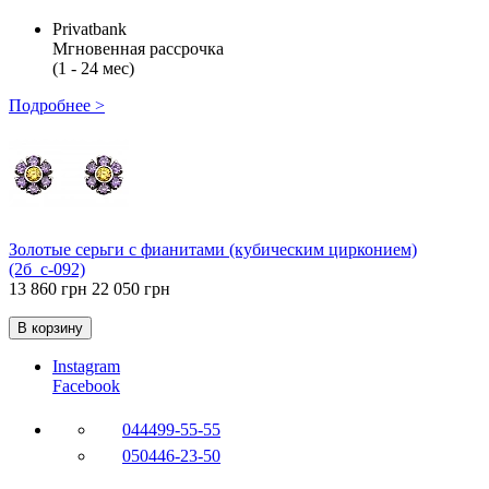
Privatbank
Мгновенная рассрочка
(1 - 24 мес)
Подробнее >
Золотые серьги с фианитами (кубическим цирконием)
(2б_с-092)
13 860 грн
22 050 грн
В корзину
Instagram
Facebook
044
499-55-55
050
446-23-50