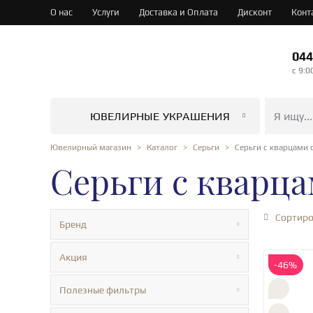
О нас
Услуги
Доставка и Оплата
Дисконт
Конт
044
c 9:0
ЮВЕЛИРНЫЕ УКРАШЕНИЯ
Серьги с кварцами
Ювелирный магазин
Каталог
Серьги
Серьги с кварц
Сортиро
Бренд
Акция
-46%
Полезные фильтры