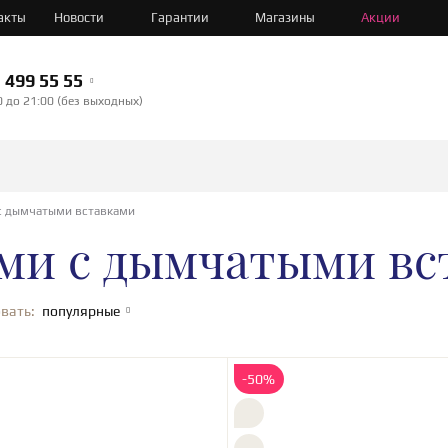
акты
Новости
Гарантии
Магазины
Акции
499 55 55
0 до 21:00 (без выходных)
 c дымчатыми вставками
ами c дымчатыми в
вать:
популярные
-50%