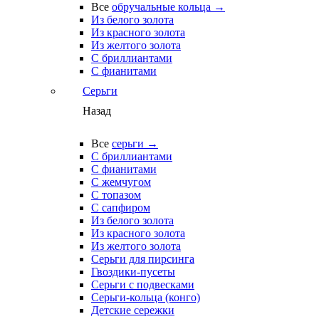
Все
обручальные кольца →
Из белого золота
Из красного золота
Из желтого золота
С бриллиантами
С фианитами
Серьги
Назад
Все
серьги →
С бриллиантами
С фианитами
С жемчугом
С топазом
С сапфиром
Из белого золота
Из красного золота
Из желтого золота
Серьги для пирсинга
Гвоздики-пусеты
Серьги с подвесками
Серьги-кольца (конго)
Детские сережки