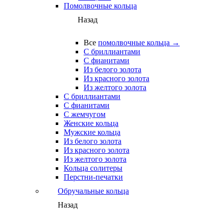
Помолвочные кольца
Назад
Все
помолвочные кольца →
С бриллиантами
С фианитами
Из белого золота
Из красного золота
Из желтого золота
С бриллиантами
С фианитами
С жемчугом
Женские кольца
Мужские кольца
Из белого золота
Из красного золота
Из желтого золота
Кольца солитеры
Перстни-печатки
Обручальные кольца
Назад