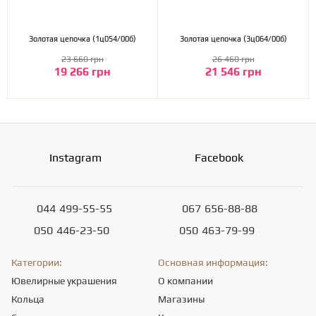
Золотая цепочка (1ц054/00б)
Золотая цепочка (3ц064/00б)
23 660 грн
26 460 грн
19 266 грн
21 546 грн
Instagram
Facebook
044
499-55-55
067
656-88-88
050
446-23-50
050
463-79-99
Категории:
Основная информация:
Ювелирные украшения
О компании
Кольца
Магазины