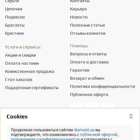
Серьги
Контакты
Цепочки
Карьера
Подвески
Новости
Браслеты
Полезные статьи
Крестики
Отзывы клиентов
Помощь:
Услуги и сервисы:
Вопросы и ответы
Акции и скидки
Оплата и доставка
Оплата частями
Гарантия
Комиссионная продажа
Возврат и обмен
Стол заказов
Политика конфиденциальности
Подарочные сертификаты
Публичная оферта
Сookies
Общество с ограниченной ответственностью «ПРИКРАСИ СВІТУ».
Местонахождение - 03151, г. Киев, ул. Смелянская, 8,
info@diamant.ua
,
Продолжая пользоваться сайтом
diamant.ua
вы
идентификационный код согласно ЕГР - 43665334.
подтверждаете, что ознакомились с
публичной офертой
,
положением о конфиденциальности
и соглашаетесь с
Информация о стоимости доставки содержится в разделе «Оплата и