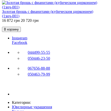
Золотая брошь с фианитами (кубическим цирконием)
(1знч-001)
16 872 грн
20 720 грн
В корзину
Instagram
Facebook
044
499-55-55
050
446-23-50
067
656-88-88
050
463-79-99
Категории:
Ювелирные украшения