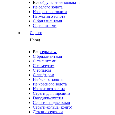
Все
обручальные кольца →
Из белого золота
Из красного золота
Из желтого золота
С бриллиантами
С фианитами
Серьги
Назад
Все
серьги →
С бриллиантами
С фианитами
С жемчугом
С топазом
С сапфиром
Из белого золота
Из красного золота
Из желтого золота
Серьги для пирсинга
Гвоздики-пусеты
Серьги с подвесками
Серьги-кольца (конго)
Детские сережки