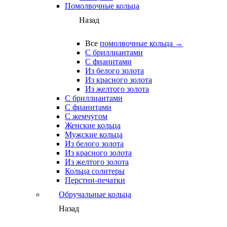
Помолвочные кольца
Назад
Все
помолвочные кольца →
С бриллиантами
С фианитами
Из белого золота
Из красного золота
Из желтого золота
С бриллиантами
С фианитами
С жемчугом
Женские кольца
Мужские кольца
Из белого золота
Из красного золота
Из желтого золота
Кольца солитеры
Перстни-печатки
Обручальные кольца
Назад