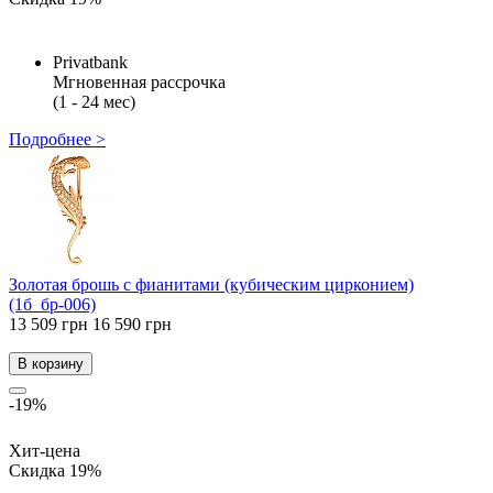
Privatbank
Мгновенная рассрочка
(1 - 24 мес)
Подробнее >
Золотая брошь с фианитами (кубическим цирконием)
(1б_бр-006)
13 509 грн
16 590 грн
В корзину
-19%
Хит-цена
Скидка 19%