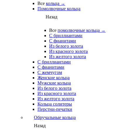
Все
кольца →
Помолвочные кольца
Назад
Все
помолвочные кольца →
С бриллиантами
С фианитами
Из белого золота
Из красного золота
Из желтого золота
С бриллиантами
С фианитами
С жемчугом
Женские кольца
Мужские кольца
Из белого золота
Из красного золота
Из желтого золота
Кольца солитеры
Перстни-печатки
Обручальные кольца
Назад