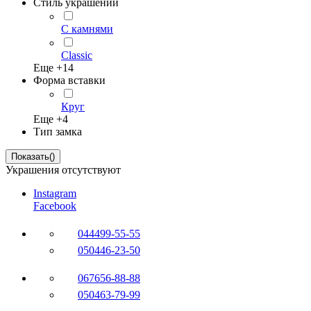
Стиль украшений
С камнями
Classic
Еще +
14
Форма вставки
Круг
Еще +
4
Тип замка
Показать
(
)
Украшения отсутствуют
Instagram
Facebook
044
499-55-55
050
446-23-50
067
656-88-88
050
463-79-99