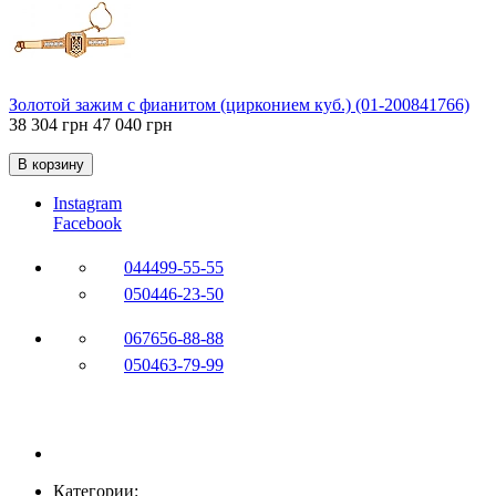
Золотой зажим с фианитом (цирконием куб.) (01-200841766)
38 304 грн
47 040 грн
В корзину
Instagram
Facebook
044
499-55-55
050
446-23-50
067
656-88-88
050
463-79-99
Категории: