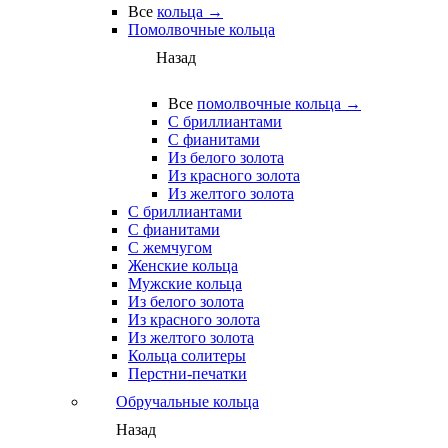
Все
кольца →
Помолвочные кольца
Назад
Все
помолвочные кольца →
С бриллиантами
С фианитами
Из белого золота
Из красного золота
Из желтого золота
С бриллиантами
С фианитами
С жемчугом
Женские кольца
Мужские кольца
Из белого золота
Из красного золота
Из желтого золота
Кольца солитеры
Перстни-печатки
Обручальные кольца
Назад