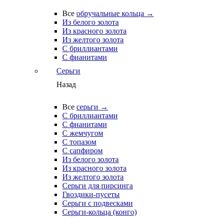
Все
обручальные кольца →
Из белого золота
Из красного золота
Из желтого золота
С бриллиантами
С фианитами
Серьги
Назад
Все
серьги →
С бриллиантами
С фианитами
С жемчугом
С топазом
С сапфиром
Из белого золота
Из красного золота
Из желтого золота
Серьги для пирсинга
Гвоздики-пусеты
Серьги с подвесками
Серьги-кольца (конго)