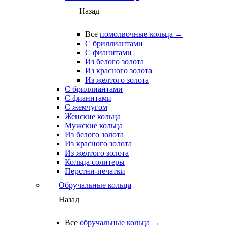
Назад
Все
помолвочные кольца →
С бриллиантами
С фианитами
Из белого золота
Из красного золота
Из желтого золота
С бриллиантами
С фианитами
С жемчугом
Женские кольца
Мужские кольца
Из белого золота
Из красного золота
Из желтого золота
Кольца солитеры
Перстни-печатки
Обручальные кольца
Назад
Все
обручальные кольца →