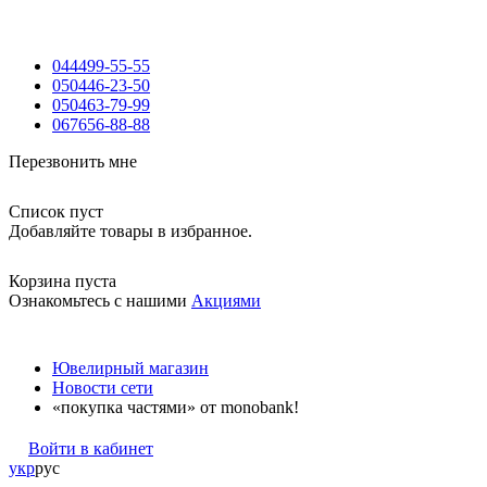
044
499-55-55
050
446-23-50
050
463-79-99
067
656-88-88
Перезвонить мне
Список пуст
Добавляйте товары в избранное.
Корзина пуста
Ознакомьтесь с нашими
Акциями
Ювелирный магазин
Новости сети
«покупка частями» от monobank!
Войти в кабинет
укр
рус