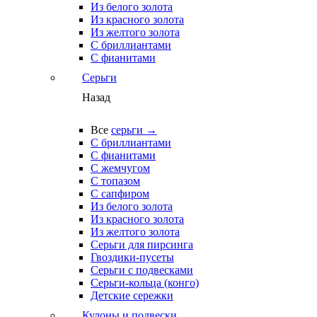
Из белого золота
Из красного золота
Из желтого золота
С бриллиантами
С фианитами
Серьги
Назад
Все
серьги →
С бриллиантами
С фианитами
С жемчугом
С топазом
С сапфиром
Из белого золота
Из красного золота
Из желтого золота
Серьги для пирсинга
Гвоздики-пусеты
Серьги с подвесками
Серьги-кольца (конго)
Детские сережки
Кулоны и подвески