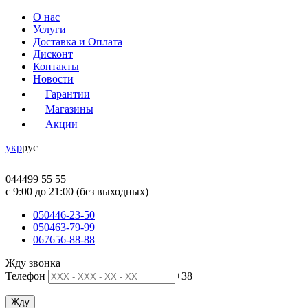
О нас
Услуги
Доставка и Оплата
Дисконт
Контакты
Новости
Гарантии
Магазины
Акции
укр
рус
044
499 55 55
c 9:00 до 21:00 (без выходных)
050
446-23-50
050
463-79-99
067
656-88-88
Жду звонка
Телефон
+38