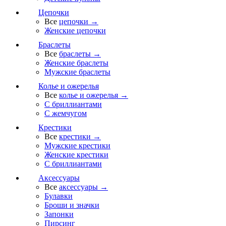
Цепочки
Все
цепочки →
Женские цепочки
Браслеты
Все
браслеты →
Женские браслеты
Мужские браслеты
Колье и ожерелья
Все
колье и ожерелья →
С бриллиантами
С жемчугом
Крестики
Все
крестики →
Мужские крестики
Женские крестики
С бриллиантами
Аксессуары
Все
аксессуары →
Булавки
Броши и значки
Запонки
Пирсинг