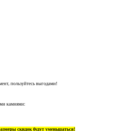
мент, пользуйтесь выгодами!
ыми камнями:
размеры скидок будут уменьшаться!