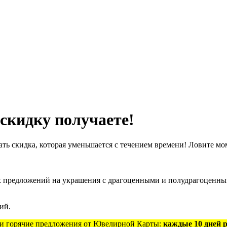
скидку получаете!
ать скидка, которая уменьшается с течением времени! Ловите мо
х предложений на украшения с драгоценными и полудрагоценн
ий.
т и горячие предложения от Ювелирной Карты:
каждые 10 дней 