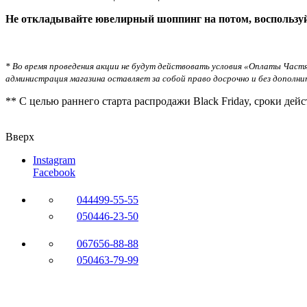
Не откладывайте ювелирный шоппинг на потом, воспользу
* Во время проведения акции не будут действовать условия «Оплаты Частя
администрация магазина оставляет за собой право досрочно и без дополни
** С целью раннего старта распродажи Black Friday, сроки де
Вверх
Instagram
Facebook
044
499-55-55
050
446-23-50
067
656-88-88
050
463-79-99