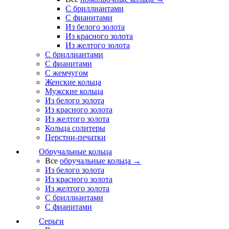
С бриллиантами
С фианитами
Из белого золота
Из красного золота
Из желтого золота
С бриллиантами
С фианитами
С жемчугом
Женские кольца
Мужские кольца
Из белого золота
Из красного золота
Из желтого золота
Кольца солитеры
Перстни-печатки
Обручальные кольца
Все
обручальные кольца →
Из белого золота
Из красного золота
Из желтого золота
С бриллиантами
С фианитами
Серьги