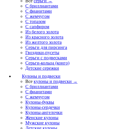
Все
серьги →
С бриллиантами
С фианитами
С жемчугом
С топазом
С сапфиром
Из белого золота
Из красного золота
Из желтого золота
Серьги для пирсинга
Гвоздики-пусеты
Серьги с подвесками
Серьги-кольца (конго)
Детские сережки
Кулоны и подвески
Все
кулоны и подвески →
С бриллиантами
С фианитами
С жемчугом
Кулоны-буквы
Кулоны-сердечки
Кулоны-ангелочки
Женские кулоны
Мужские кулоны
Детские кулоны