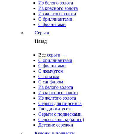
Из белого золота
Из красного золота
Из желтого золота
С бриллиантами
С фианитами
Серьги
Назад
Все
серьги →
С бриллиантами
С фианитами
С жемчугом
С топазом
С сапфиром
Из белого золота
Из красного золота
Из желтого золота
Серьги для пирсинга
Гвоздики-пусеты
Серьги с подвесками
Серьги-кольца (конго)
Детские сережки
Кулоны и подвески