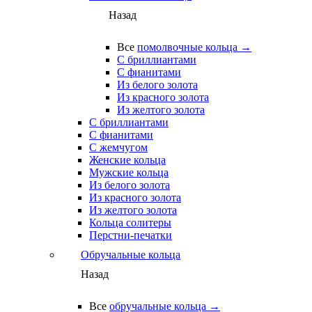
Назад
Все
помолвочные кольца →
С бриллиантами
С фианитами
Из белого золота
Из красного золота
Из желтого золота
С бриллиантами
С фианитами
С жемчугом
Женские кольца
Мужские кольца
Из белого золота
Из красного золота
Из желтого золота
Кольца солитеры
Перстни-печатки
Обручальные кольца
Назад
Все
обручальные кольца →