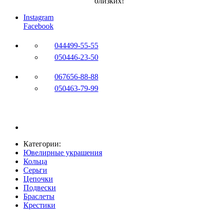
близких!
Instagram
Facebook
044
499-55-55
050
446-23-50
067
656-88-88
050
463-79-99
Категории:
Ювелирные украшения
Кольца
Серьги
Цепочки
Подвески
Браслеты
Крестики