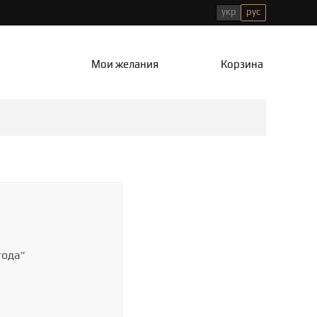
укр
рус
Мои желания
Корзина
года”