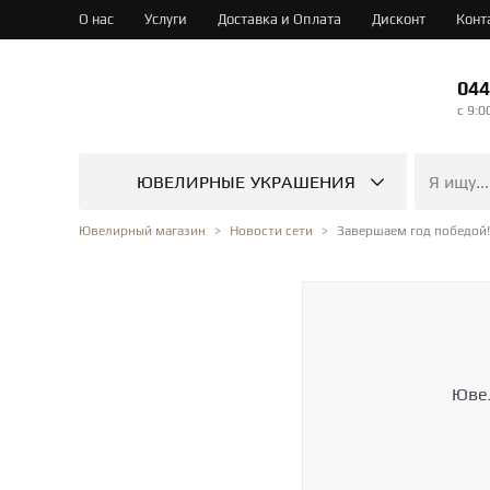
О нас
Услуги
Доставка и Оплата
Дисконт
Конт
044
c 9:0
ЮВЕЛИРНЫЕ УКРАШЕНИЯ
Завершаем год победой!
Ювелирный магазин
Новости сети
Ювел