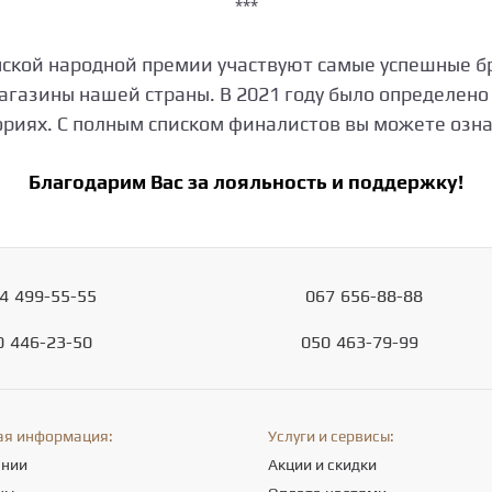
***
инской народной премии участвуют самые успешные б
агазины нашей страны. В 2021 году было определено
ориях. С полным списком финалистов вы можете озн
Благодарим Вас за лояльность и поддержку!
4
499-55-55
067
656-88-88
0
446-23-50
050
463-79-99
ая информация:
Услуги и сервисы:
ании
Акции и скидки