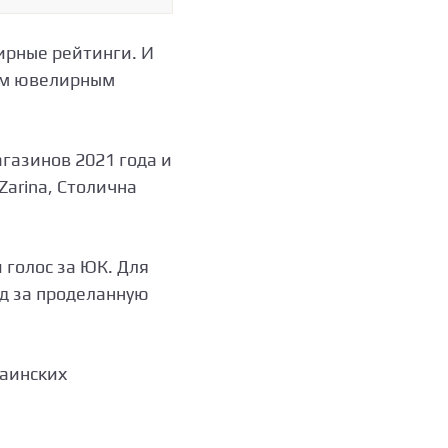
ирные рейтинги. И
им ювелирным
газинов 2021 года и
Zarina, Столична
 голос за ЮК. Для
ед за проделанную
раинских