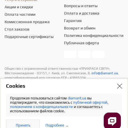
Вопросы и ответы
Акции и скидки
Оплата и доставка
Оплата частями
Гарантия
Комиссионная продажа
Возврат и обмен
Стол заказов
Политика конфиденциальности
Подарочные сертификаты
Публичная оферта
Общество с ограниченной ответственностью «ПРИКРАСИ СВІТУ».
Местонахождение - 03151, г. Киев, ул. Смелянская, 8,
info@diamant.ua
,
идентификационный код согласно ЕГР - 43665334.
Информация о стоимости доставки содержится в разделе «Оплата и
Сookies
доставка». В расчет стоимости товаров налогов не включено
Продолжая пользоваться сайтом
diamant.ua
вы
Полная версия
подтверждаете, что ознакомились с
публичной офертой
,
положением о конфиденциальности
и соглашаетесь с
использованием файлов cookie.
Принять
Подробнее →