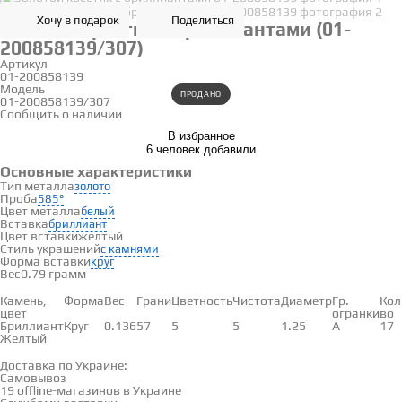
Хочу в подарок
Поделиться
Золотой крестик с бриллиантами (01-
200858139/307)
Артикул
01-200858139
Модель
ПРОДАНО
01-200858139/307
Сообщить о наличии
В избранное
6 человек добавили
Основные характеристики
Тип металла
золото
Проба
585°
Цвет металла
белый
Вставка
бриллиант
Цвет вставки
желтый
Стиль украшений
с камнями
Форма вставки
круг
Вес
0.79 грамм
Вставки
Камень,
Форма
Вес
Грани
Цветность
Чистота
Диаметр
Гр.
Кол
цвет
огранки
во
Бриллиант
Круг
0.136
57
5
5
1.25
А
17
Желтый
Доставка и оплата
Доставка по Украине:
Самовывоз
Смотреть на карте →
19 offline-магазинов в Украине