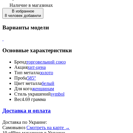
Наличие
в магазинах
В избранное
8 человек добавили
Варианты модели
Основные характеристики
Бренд
торговельний союз
Акция
хит-цена
Тип металла
золото
Проба
585°
Цвет металла
белый
Для кого
женщинам
Стиль украшений
symbol
Вес
4.69 грамма
Доставка и оплата
Доставка по Украине:
Самовывоз
Смотреть на карте →
19 offline-магазинов в Украине