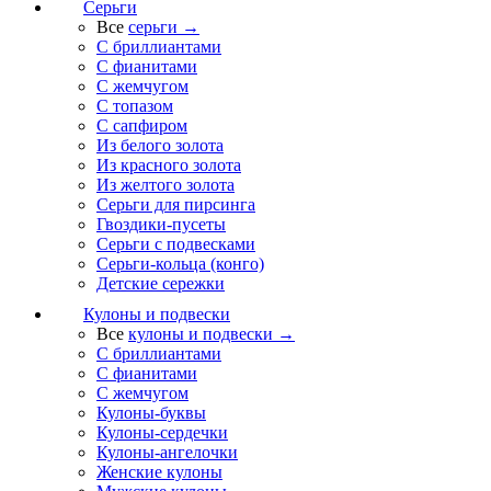
Серьги
Все
серьги →
С бриллиантами
С фианитами
С жемчугом
С топазом
С сапфиром
Из белого золота
Из красного золота
Из желтого золота
Серьги для пирсинга
Гвоздики-пусеты
Серьги с подвесками
Серьги-кольца (конго)
Детские сережки
Кулоны и подвески
Все
кулоны и подвески →
С бриллиантами
С фианитами
С жемчугом
Кулоны-буквы
Кулоны-сердечки
Кулоны-ангелочки
Женские кулоны