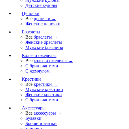
Мужские кулоны
Детские кулоны
Цепочки
Все
цепочки →
Женские цепочки
Браслеты
Все
браслеты →
Женские браслеты
Мужские браслеты
Колье и ожерелья
Все
колье и ожерелья →
С бриллиантами
С жемчугом
Крестики
Все
крестики →
Мужские крестики
Женские крестики
С бриллиантами
Аксессуары
Все
аксессуары →
Булавки
Броши и значки
Запонки