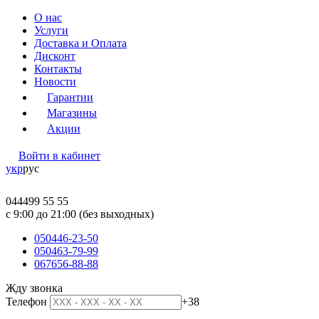
О нас
Услуги
Доставка и Оплата
Дисконт
Контакты
Новости
Гарантии
Магазины
Акции
Войти в кабинет
укр
рус
044
499 55 55
c 9:00 до 21:00 (без выходных)
050
446-23-50
050
463-79-99
067
656-88-88
Жду звонка
Телефон
+38