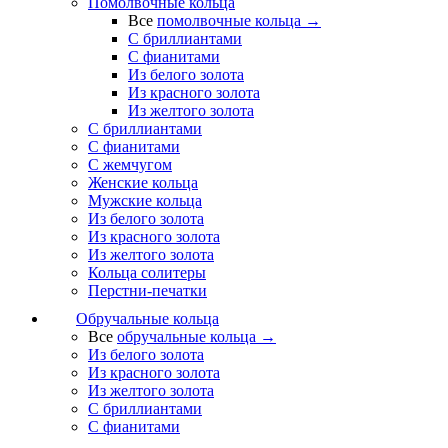
Помолвочные кольца
Все
помолвочные кольца →
С бриллиантами
С фианитами
Из белого золота
Из красного золота
Из желтого золота
С бриллиантами
С фианитами
С жемчугом
Женские кольца
Мужские кольца
Из белого золота
Из красного золота
Из желтого золота
Кольца солитеры
Перстни-печатки
Обручальные кольца
Все
обручальные кольца →
Из белого золота
Из красного золота
Из желтого золота
С бриллиантами
С фианитами