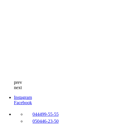
prev
next
Instagram
Facebook
044
499-55-55
050
446-23-50