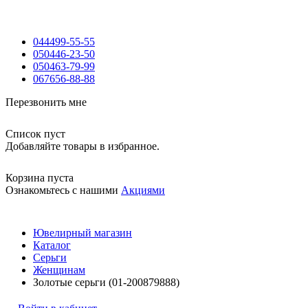
044
499-55-55
050
446-23-50
050
463-79-99
067
656-88-88
Перезвонить мне
Список пуст
Добавляйте товары в избранное.
Корзина пуста
Ознакомьтесь с нашими
Акциями
Ювелирный магазин
Каталог
Серьги
Женщинам
Золотые серьги (01-200879888)