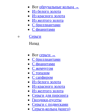
Все
обручальные кольца →
Из белого золота
Из красного золота
Из желтого золота
С бриллиантами
С фианитами
Серьги
Назад
Все
серьги →
С бриллиантами
С фианитами
С жемчугом
С топазом
С сапфиром
Из белого золота
Из красного золота
Из желтого золота
Серьги для пирсинга
Гвоздики-пусеты
Серьги с подвесками
Серьги-кольца (конго)