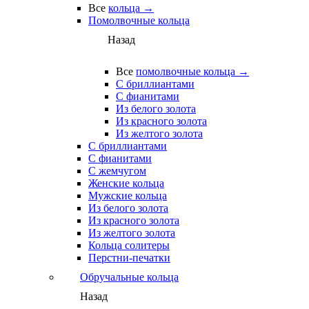
Все
кольца →
Помолвочные кольца
Назад
Все
помолвочные кольца →
С бриллиантами
С фианитами
Из белого золота
Из красного золота
Из желтого золота
С бриллиантами
С фианитами
С жемчугом
Женские кольца
Мужские кольца
Из белого золота
Из красного золота
Из желтого золота
Кольца солитеры
Перстни-печатки
Обручальные кольца
Назад