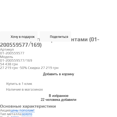
Хочу в подарок
Поделиться
Золотые серьги с бриллиантами (01-
200559577/169)
Артикул
01-200559577
Модель
01-200559577/169
54 438 грн
27 219 грн
-50%
Скидка
27 219 грн
Добавить в корзину
Купить в 1 клик
Наличие
в магазинах
В избранное
22 человека добавили
Основные характеристики
Акция
цены пополам!
Тип металла
золото