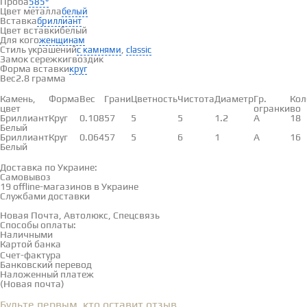
Проба
585°
Цвет металла
белый
Вставка
бриллиант
Цвет вставки
белый
Для кого
женщинам
Стиль украшений
,
с камнями
classic
Замок сережки
гвоздик
Форма вставки
круг
Вес
2.8 грамма
Вставки
Камень,
Форма
Вес
Грани
Цветность
Чистота
Диаметр
Гр.
Кол
цвет
огранки
во
Бриллиант
Круг
0.108
57
5
5
1.2
А
18
Белый
Бриллиант
Круг
0.064
57
5
6
1
А
16
Белый
Доставка и оплата
Доставка по Украине:
Самовывоз
Смотреть на карте →
19 offline-магазинов в Украине
Службами доставки
Новая Почта, Автолюкс, Спецсвязь
Способы оплаты:
Наличными
Картой банка
Счет-фактура
Банковский перевод
Наложенный платеж
(Новая почта)
Отзывы
(0)
Будьте первым, кто оставит отзыв