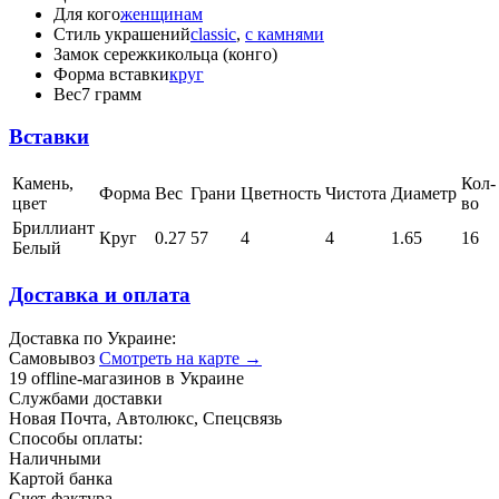
Для кого
женщинам
Стиль украшений
classic
,
с камнями
Замок сережки
кольца (конго)
Форма вставки
круг
Вес
7 грамм
Вставки
Камень,
Кол-
Форма
Вес
Грани
Цветность
Чистота
Диаметр
цвет
во
Бриллиант
Круг
0.27
57
4
4
1.65
16
Белый
Доставка и оплата
Доставка по Украине:
Самовывоз
Смотреть на карте →
19 offline-магазинов в Украине
Службами доставки
Новая Почта, Автолюкс, Спецсвязь
Способы оплаты:
Наличными
Картой банка
Счет-фактура