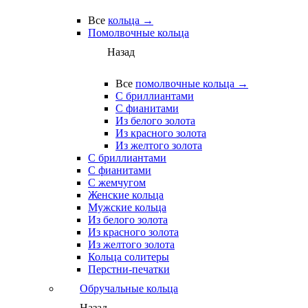
Все
кольца →
Помолвочные кольца
Назад
Все
помолвочные кольца →
С бриллиантами
С фианитами
Из белого золота
Из красного золота
Из желтого золота
С бриллиантами
С фианитами
С жемчугом
Женские кольца
Мужские кольца
Из белого золота
Из красного золота
Из желтого золота
Кольца солитеры
Перстни-печатки
Обручальные кольца
Назад