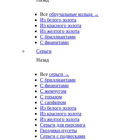
Все
обручальные кольца →
Из белого золота
Из красного золота
Из желтого золота
С бриллиантами
С фианитами
Серьги
Назад
Все
серьги →
С бриллиантами
С фианитами
С жемчугом
С топазом
С сапфиром
Из белого золота
Из красного золота
Из желтого золота
Серьги для пирсинга
Гвоздики-пусеты
Серьги с подвесками