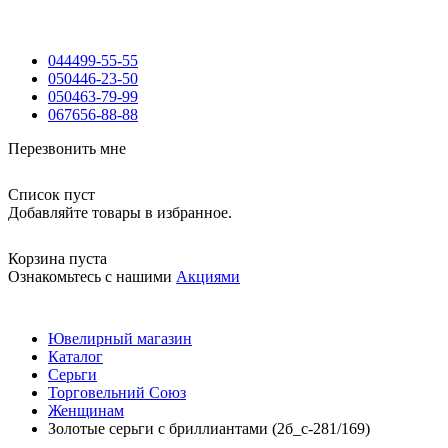
044
499-55-55
050
446-23-50
050
463-79-99
067
656-88-88
Перезвонить мне
Список пуст
Добавляйте товары в избранное.
Корзина пуста
Ознакомьтесь с нашими
Акциями
Ювелирный магазин
Каталог
Серьги
Торговельний Союз
Женщинам
Золотые серьги с бриллиантами (2б_с-281/169)