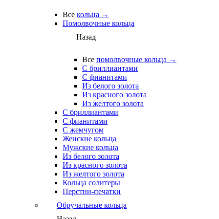
Все
кольца →
Помолвочные кольца
Назад
Все
помолвочные кольца →
С бриллиантами
С фианитами
Из белого золота
Из красного золота
Из желтого золота
С бриллиантами
С фианитами
С жемчугом
Женские кольца
Мужские кольца
Из белого золота
Из красного золота
Из желтого золота
Кольца солитеры
Перстни-печатки
Обручальные кольца
Назад