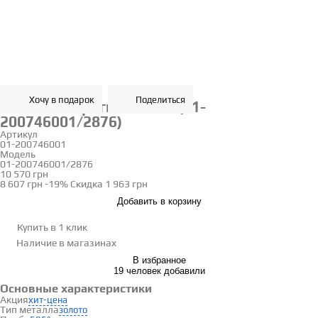
Хочу в подарок
Поделиться
Золотые серьги с емаль (01-
200746001/2876)
Артикул
01-200746001
Модель
01-200746001/2876
10 570 грн
8 607 грн
-19%
Скидка
1 963 грн
Добавить в корзину
Купить в 1 клик
Наличие
в магазинах
В избранное
19 человек добавили
Основные характеристики
Акция
хит-цена
Тип металла
золото