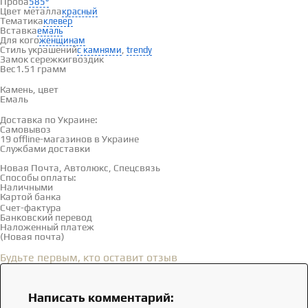
Проба
585°
Цвет металла
красный
Тематика
клевер
Вставка
емаль
Для кого
женщинам
Стиль украшений
,
с камнями
trendy
Замок сережки
гвоздик
Вес
1.51 грамм
Вставки
Камень, цвет
Емаль
Доставка и оплата
Доставка по Украине:
Самовывоз
Смотреть на карте →
19 offline-магазинов в Украине
Службами доставки
Новая Почта, Автолюкс, Спецсвязь
Способы оплаты:
Наличными
Картой банка
Счет-фактура
Банковский перевод
Наложенный платеж
(Новая почта)
Отзывы
(0)
Будьте первым, кто оставит отзыв
Написать комментарий: