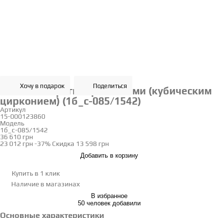
Хочу в подарок
Поделиться
Золотые серьги с фианитами (кубическим
цирконием) (1б_с-085/1542)
Артикул
15-000123860
Модель
1б_с-085/1542
36 610 грн
23 012 грн
-37%
Скидка
13 598 грн
Добавить в корзину
Купить в 1 клик
Наличие
в магазинах
В избранное
50 человек добавили
Основные характеристики