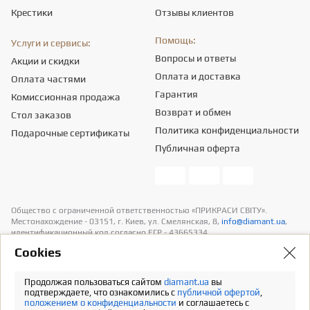
Крестики
Отзывы клиентов
Помощь:
Услуги и сервисы:
Вопросы и ответы
Акции и скидки
Оплата и доставка
Оплата частями
Гарантия
Комиссионная продажа
Возврат и обмен
Стол заказов
Политика конфиденциальности
Подарочные сертификаты
Публичная оферта
Общество с ограниченной ответственностью «ПРИКРАСИ СВІТУ».
Местонахождение - 03151, г. Киев, ул. Смелянская, 8,
info@diamant.ua
,
идентификационный код согласно ЕГР - 43665334.
Информация о стоимости доставки содержится в разделе «Оплата и
Сookies
доставка». В расчет стоимости товаров налогов не включено
Продолжая пользоваться сайтом
diamant.ua
вы
Полная версия
подтверждаете, что ознакомились с
публичной офертой
,
положением о конфиденциальности
и соглашаетесь с