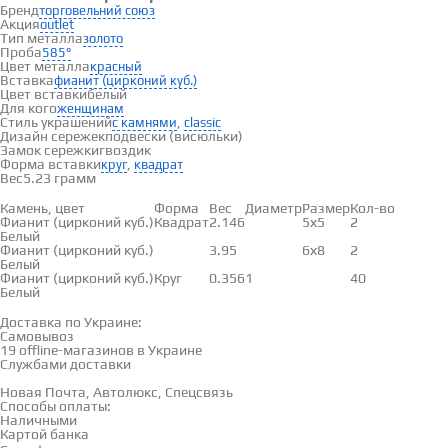
Бренд
торговельний союз
Акция
outlet
Тип металла
золото
Проба
585°
Цвет металла
красный
Вставка
фианит (цирконий куб.)
Цвет вставки
белый
Для кого
женщинам
Стиль украшений
,
с камнями
classic
Дизайн сережек
подвески (висюльки)
Замок сережки
гвоздик
Форма вставки
,
круг
квадрат
Вес
5.23 грамм
Вставки
Камень, цвет
Форма
Вес
Диаметр
Размер
Кол-во
Фианит (цирконий куб.)
Квадрат
2.146
5х5
2
Белый
Фианит (цирконий куб.)
3.95
6х8
2
Белый
Фианит (цирконий куб.)
Круг
0.356
1
40
Белый
Доставка и оплата
Доставка по Украине:
Самовывоз
Смотреть на карте →
19 offline-магазинов в Украине
Службами доставки
Новая Почта, Автолюкс, Спецсвязь
Способы оплаты:
Наличными
Картой банка