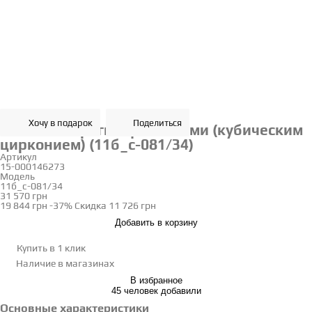
Хочу в подарок
Поделиться
Золотые серьги с фианитами (кубическим
цирконием) (11б_с-081/34)
Артикул
15-000146273
Модель
11б_с-081/34
31 570 грн
19 844 грн
-37%
Скидка
11 726 грн
Добавить в корзину
Купить в 1 клик
Наличие
в магазинах
В избранное
45 человек добавили
Основные характеристики