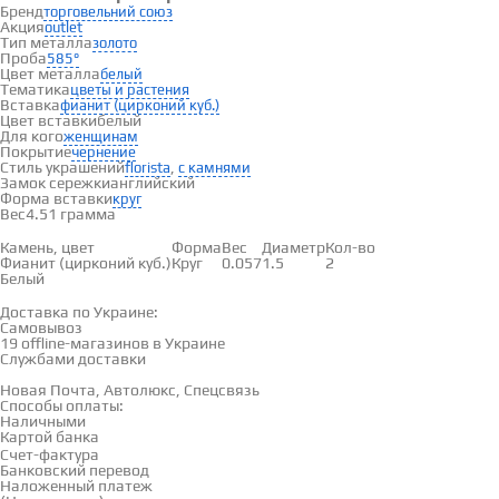
Бренд
торговельний союз
Акция
outlet
Тип металла
золото
Проба
585°
Цвет металла
белый
Тематика
цветы и растения
Вставка
фианит (цирконий куб.)
Цвет вставки
белый
Для кого
женщинам
Покрытие
чернение
Стиль украшений
,
florista
с камнями
Замок сережки
английский
Форма вставки
круг
Вес
4.51 грамма
Вставки
Камень, цвет
Форма
Вес
Диаметр
Кол-во
Фианит (цирконий куб.)
Круг
0.057
1.5
2
Белый
Доставка и оплата
Доставка по Украине:
Самовывоз
Смотреть на карте →
19 offline-магазинов в Украине
Службами доставки
Новая Почта, Автолюкс, Спецсвязь
Способы оплаты:
Наличными
Картой банка
Счет-фактура
Банковский перевод
Наложенный платеж