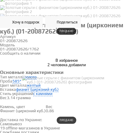
Хочу в подарок
Поделиться
Золотые серьги с фианитом (цирконием
куб.) (01-200872626/1762)
ПРОДАНО
Артикул
01-200872626
Модель
01-200872626/1762
Сообщить о наличии
В избранное
2 человека добавили
Основные характеристики
Тип металла
золото
Проба
585°
Цвет металла
желтый
Вставка
фианит (цирконий куб.)
Стиль украшений
с камнями
Вес
3.14 грамма
Вставки
Камень, цвет
Вес
Фианит (цирконий куб.)
0.86
Доставка и оплата
Доставка по Украине:
ПРОДАНО
Самовывоз
Смотреть на карте →
19 offline-магазинов в Украине
Службами доставки