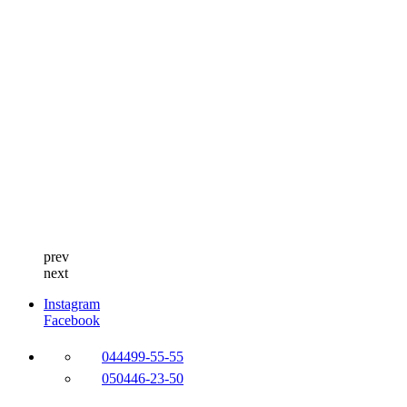
prev
next
Instagram
Facebook
044
499-55-55
050
446-23-50