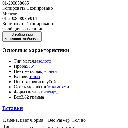
01-200858085
Копировать
Скопировано
Модель
01-200858085/914
Копировать
Скопировано
Сообщить о наличии
В избранное
5 человек добавили
Основные характеристики
Тип металла
золото
Проба
585°
Цвет металла
красный
Вставка
топаз
Цвет вставки
голубой
Стиль украшений
с камнями
Форма вставки
изумруд
Вес
3.82 грамма
Вставки
Камень, цвет
Форма
Вес
Размер
Кол-во
Топаз