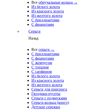
Все
обручальные кольца →
Из белого золота
Из красного золота
Из желтого золота
С бриллиантами
С фианитами
Серьги
Назад
Все
серьги →
С бриллиантами
С фианитами
С жемчугом
С топазом
С сапфиром
Из белого золота
Из красного золота
Из желтого золота
Серьги для пирсинга
Гвоздики-пусеты
Серьги с подвесками
Серьги-кольца (конго)
Детские сережки