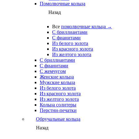
Помолвочные кольца
Назад
Все
помолвочные кольца →
С бриллиантами
С фианитами
Из белого золота
Из красного золота
Из желтого золота
С бриллиантами
С фианитами
С жемчугом
Женские кольца
Мужские кольца
Из белого золота
Из красного золота
Из желтого золота
Кольца солитеры
Перстни-печатки
Обручальные кольца
Назад