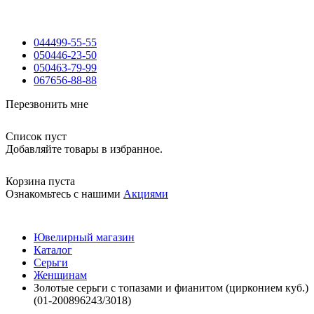
044
499-55-55
050
446-23-50
050
463-79-99
067
656-88-88
Перезвонить мне
Список пуст
Добавляйте товары в избранное.
Корзина пуста
Ознакомьтесь с нашими
Акциями
Ювелирный магазин
Каталог
Серьги
Женщинам
Золотые серьги с топазами и фианитом (цирконием куб.)
(01-200896243/3018)