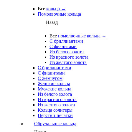
Все
кольца →
Помолвочные кольца
Назад
Все
помолвочные кольца →
С бриллиантами
С фианитами
Из белого золота
Из красного золота
Из желтого золота
С бриллиантами
С фианитами
С жемчугом
Женские кольца
Мужские кольца
Из белого золота
Из красного золота
Из желтого золота
Кольца солитеры
Перстни-печатки
Обручальные кольца
Назад