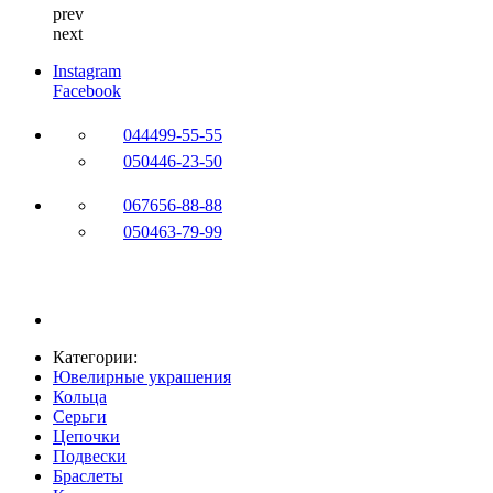
prev
next
Instagram
Facebook
044
499-55-55
050
446-23-50
067
656-88-88
050
463-79-99
Категории:
Ювелирные украшения
Кольца
Серьги
Цепочки
Подвески
Браслеты