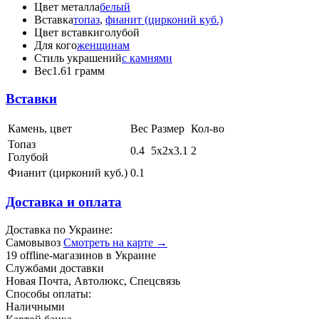
Цвет металла
белый
Вставка
топаз
,
фианит (цирконий куб.)
Цвет вставки
голубой
Для кого
женщинам
Стиль украшений
с камнями
Вес
1.61 грамм
Вставки
Камень, цвет
Вес
Размер
Кол-во
Топаз
0.4
5х2х3.1
2
Голубой
Фианит (цирконий куб.)
0.1
Доставка и оплата
Доставка по Украине:
Самовывоз
Смотреть на карте →
19 offline-магазинов в Украине
Службами доставки
Новая Почта, Автолюкс, Спецсвязь
Способы оплаты:
Наличными