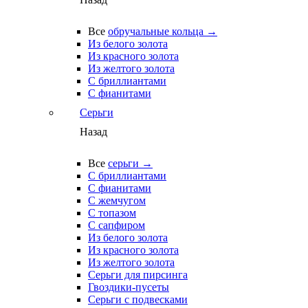
Все
обручальные кольца →
Из белого золота
Из красного золота
Из желтого золота
С бриллиантами
С фианитами
Серьги
Назад
Все
серьги →
С бриллиантами
С фианитами
С жемчугом
С топазом
С сапфиром
Из белого золота
Из красного золота
Из желтого золота
Серьги для пирсинга
Гвоздики-пусеты
Серьги с подвесками