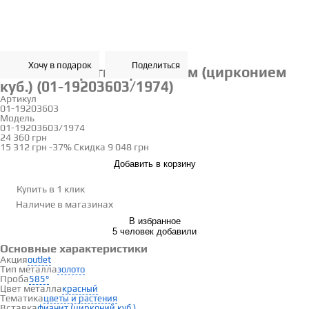
Хочу в подарок
Поделиться
Золотые серьги с фианитом (цирконием
куб.) (01-19203603/1974)
Артикул
01-19203603
Модель
01-19203603/1974
24 360 грн
15 312 грн
-37%
Скидка
9 048 грн
Добавить в корзину
Купить в 1 клик
Наличие
в магазинах
В избранное
5 человек добавили
Основные характеристики
Акция
outlet
Тип металла
золото
Проба
585°
Цвет металла
красный
Тематика
цветы и растения
Вставка
фианит (цирконий куб.)