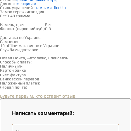
Для кого
женщинам
Стиль украшений
,
с камнями
florista
Замок сережки
гвоздик
Вес
3.48 грамма
Вставки
Камень, цвет
Вес
Фианит (цирконий куб.)
0.8
Доставка и оплата
Доставка по Украине:
Самовывоз
Смотреть на карте →
19 offline-магазинов в Украине
Службами доставки
Новая Почта, Автолюкс, Спецсвязь
Способы оплаты:
Наличными
Картой банка
Счет-фактура
Банковский перевод
Наложенный платеж
(Новая почта)
Отзывы
(0)
Будьте первым, кто оставит отзыв
Написать комментарий: