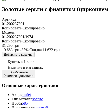
Золотые серьги с фианитом (цирконием к
Артикул
01-200237301
Копировать
Скопировано
Модель
01-200237301/1974
Копировать
Скопировано
31 290 грн
19 668 грн
-37%
Скидка
11 622 грн
Добавить в корзину
Купить в 1 клик
Наличие
в магазинах
В избранное
9 человек добавили
Основные характеристики
Акция
outlet
Тип металла
золото
Проба
585°
Цвет металла
красный