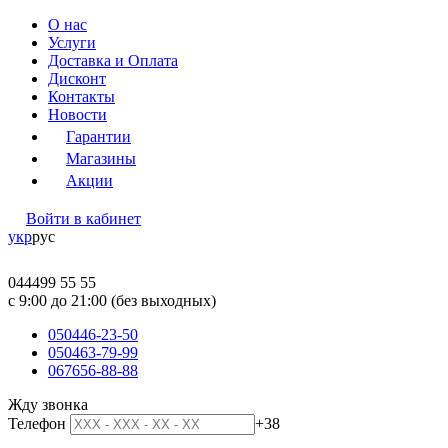
О нас
Услуги
Доставка и Оплата
Дисконт
Контакты
Новости
Гарантии
Магазины
Акции
Войти в кабинет
укр
рус
044
499 55 55
c 9:00 до 21:00 (без выходных)
050
446-23-50
050
463-79-99
067
656-88-88
Жду звонка
Телефон
+38