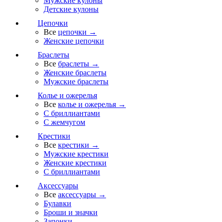
Мужские кулоны
Детские кулоны
Цепочки
Все
цепочки →
Женские цепочки
Браслеты
Все
браслеты →
Женские браслеты
Мужские браслеты
Колье и ожерелья
Все
колье и ожерелья →
С бриллиантами
С жемчугом
Крестики
Все
крестики →
Мужские крестики
Женские крестики
С бриллиантами
Аксессуары
Все
аксессуары →
Булавки
Броши и значки
Запонки