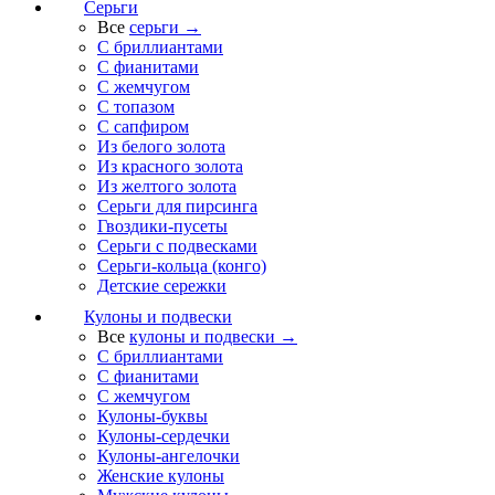
Серьги
Все
серьги →
С бриллиантами
С фианитами
С жемчугом
С топазом
С сапфиром
Из белого золота
Из красного золота
Из желтого золота
Серьги для пирсинга
Гвоздики-пусеты
Серьги с подвесками
Серьги-кольца (конго)
Детские сережки
Кулоны и подвески
Все
кулоны и подвески →
С бриллиантами
С фианитами
С жемчугом
Кулоны-буквы
Кулоны-сердечки
Кулоны-ангелочки
Женские кулоны