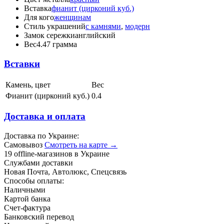
Вставка
фианит (цирконий куб.)
Для кого
женщинам
Стиль украшений
с камнями
,
модерн
Замок сережки
английский
Вес
4.47 грамма
Вставки
Камень, цвет
Вес
Фианит (цирконий куб.)
0.4
Доставка и оплата
Доставка по Украине:
Самовывоз
Смотреть на карте →
19 offline-магазинов в Украине
Службами доставки
Новая Почта, Автолюкс, Спецсвязь
Способы оплаты:
Наличными
Картой банка
Счет-фактура
Банковский перевод