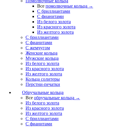
Помолвочные кольца
Все
помолвочные кольца →
С бриллиантами
С фианитами
Из белого золота
Из красного золота
Из желтого золота
С бриллиантами
С фианитами
С жемчугом
Женские кольца
Мужские кольца
Из белого золота
Из красного золота
Из желтого золота
Кольца солитеры
Перстни-печатки
Обручальные кольца
Все
обручальные кольца →
Из белого золота
Из красного золота
Из желтого золота
С бриллиантами
С фианитами