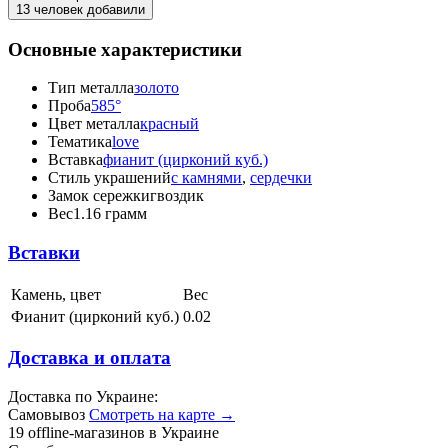
13 человек добавили
Основные характеристики
Тип металла
золото
Проба
585°
Цвет металла
красный
Тематика
love
Вставка
фианит (цирконий куб.)
Стиль украшений
с камнями
,
сердечки
Замок сережки
гвоздик
Вес
1.16 грамм
Вставки
Камень, цвет
Вес
Фианит (цирконий куб.)
0.02
Доставка и оплата
Доставка по Украине:
Самовывоз
Смотреть на карте →
19 offline-магазинов в Украине