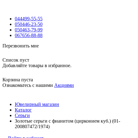
044
499-55-55
050
446-23-50
050
463-79-99
067
656-88-88
Перезвонить мне
Список пуст
Добавляйте товары в избранное.
Корзина пуста
Ознакомьтесь с нашими
Акциями
Ювелирный магазин
Каталог
Серьги
Золотые серьги с фианитом (цирконием куб.) (01-
200807472/1974)