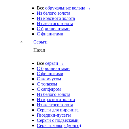
Все
обручальные кольца →
Из белого золота
Из красного золота
Из желтого золота
С бриллиантами
С фианитами
Серьги
Назад
Все
серьги →
С бриллиантами
С фианитами
С жемчугом
С топазом
С сапфиром
Из белого золота
Из красного золота
Из желтого золота
Серьги для пирсинга
Гвоздики-пусеты
Серьги с подвесками
Серьги-кольца (конго)