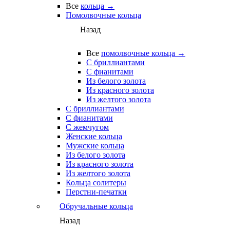
Все
кольца →
Помолвочные кольца
Назад
Все
помолвочные кольца →
С бриллиантами
С фианитами
Из белого золота
Из красного золота
Из желтого золота
С бриллиантами
С фианитами
С жемчугом
Женские кольца
Мужские кольца
Из белого золота
Из красного золота
Из желтого золота
Кольца солитеры
Перстни-печатки
Обручальные кольца
Назад